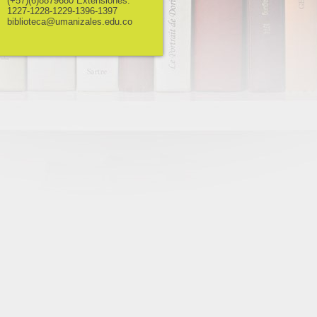
(+57)(6)8879680 Extensiones:
1227-1228-1229-1396-1397
biblioteca@umanizales.edu.co