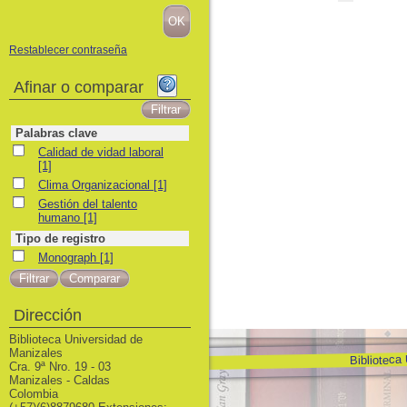
Restablecer contraseña
Afinar o comparar
Palabras clave
Calidad de vidad laboral
Calidad de vidad laboral
[1]
Clima Organizacional
Clima Organizacional
[1]
Gestión del talento humano
Gestión del talento
humano
[1]
Tipo de registro
Monograph
Monograph
[1]
Dirección
Biblioteca Universidad de
Manizales
Biblioteca
Cra. 9ª Nro. 19 - 03
Manizales - Caldas
Colombia