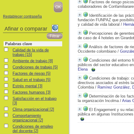
Factores de riesgo psicoso
colaboradores de Confamiliarar
Identificación de las prác
Restablecer contraseña
fundación FUNPAZ que posibilita
y calidad de vida laboral
/
Herná
Afinar o comparar
Percepciones de gerentes 
de caso de 4 hoteles en Girardo
Palabras clave
Análisis de factores de r
Calidad de la vida de trabajo
Calidad de la vida de
Occidente colombiano
/
Gonzále
trabajo
[15]
Condiciones del entorno f
Ambiente de trabajo
Ambiente de trabajo
[8]
públicos del sector educativo e
Condiciones de trabajo
Condiciones de trabajo
[5]
Elena
Factores de riesgo
Factores de riesgo
[5]
Condiciones de trabajo: co
Salud en el trabajo
Salud en el trabajo
[5]
directivos asociados al estrés l
Estrés mental
Estrés mental
[3]
Colombia
/
Ramírez González, D
Factores humanos
Factores humanos
[3]
Determinación de los fact
Satisfacción en el trabajo
Satisfacción en el trabajo
la organización Incolma
/
Arias 
[3]
Clima organizacional
Clima organizacional
[2]
El Engagement y su relaci
pública en algunas Institucione
Comportamiento organizacional
Comportamiento
organizacional
[2]
Condiciones de empleo del docente
Condiciones de empleo
del docente
[2]