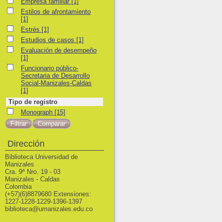
Empresa familiar
Empresa familiar
[1]
Estilos de afrontamiento
Estilos de afrontamiento
[1]
Estrés
Estrés
[1]
Estudios de casos
Estudios de casos
[1]
Evaluación de desempeño
Evaluación de desempeño
[1]
Funcionario público-Secretaria de Desarrollo Social-Manizales-Caldas
Funcionario público-
Secretaria de Desarrollo
Social-Manizales-Caldas
[1]
Tipo de registro
Monograph
Monograph
[15]
Dirección
Biblioteca Universidad de
Manizales
Cra. 9ª Nro. 19 - 03
Manizales - Caldas
Colombia
(+57)(6)8879680 Extensiones:
1227-1228-1229-1396-1397
biblioteca@umanizales.edu.co