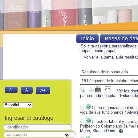
Inicio
Bases de dat
Solicita asesoría personalizada
capacitación grupal
Volver a la pantalla de result
Resultado de la búsqueda
15
búsqueda de la palabra cla
A-
A
A+
Ver los doc
para esta búsqueda
Enlace d
Clima organizacional de l
vida de sus funcionarios
/
Álvar
Ingresar al catálogo
El estrés laboral y su re
Politécnico Colombiano Jaime I
Marin, Blanca Doris