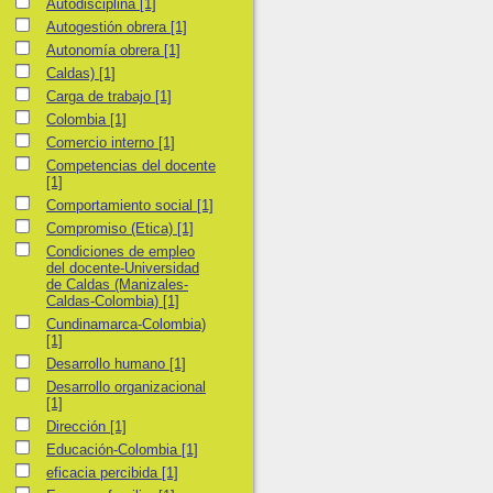
Autodisciplina
Autodisciplina
[1]
Autogestión obrera
Autogestión obrera
[1]
Autonomía obrera
Autonomía obrera
[1]
Caldas)
Caldas)
[1]
Carga de trabajo
Carga de trabajo
[1]
Colombia
Colombia
[1]
Comercio interno
Comercio interno
[1]
Competencias del docente
Competencias del docente
[1]
Comportamiento social
Comportamiento social
[1]
Compromiso (Etica)
Compromiso (Etica)
[1]
Condiciones de empleo del docente-Universidad de Caldas (Manizales-Cal
Condiciones de empleo
del docente-Universidad
de Caldas (Manizales-
Caldas-Colombia)
[1]
Cundinamarca-Colombia)
Cundinamarca-Colombia)
[1]
Desarrollo humano
Desarrollo humano
[1]
Desarrollo organizacional
Desarrollo organizacional
[1]
Dirección
Dirección
[1]
Educación-Colombia
Educación-Colombia
[1]
eficacia percibida
eficacia percibida
[1]