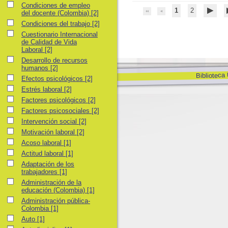
Condiciones de empleo del docente (Colombia)
Condiciones de empleo
1
2
del docente (Colombia)
[2]
Condiciones del trabajo
Condiciones del trabajo
[2]
Cuestionario Internacional de Calidad de Vida Laboral
Cuestionario Internacional
de Calidad de Vida
Laboral
[2]
Desarrollo de recursos humanos
Desarrollo de recursos
humanos
[2]
Biblioteca
Efectos psicológicos
Efectos psicológicos
[2]
Estrés laboral
Estrés laboral
[2]
Factores psicológicos
Factores psicológicos
[2]
Factores psicosociales
Factores psicosociales
[2]
Intervención social
Intervención social
[2]
Motivación laboral
Motivación laboral
[2]
Acoso laboral
Acoso laboral
[1]
Actitud laboral
Actitud laboral
[1]
Adaptación de los trabajadores
Adaptación de los
trabajadores
[1]
Administración de la educación (Colombia)
Administración de la
educación (Colombia)
[1]
Administración pública-Colombia
Administración pública-
Colombia
[1]
Auto
Auto
[1]