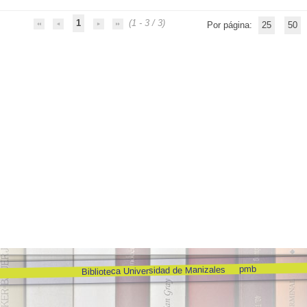
1
(1 - 3 / 3)
Por página:
25
50
les calculo--aplicaciones
pmb
Biblioteca Universidad de Manizales