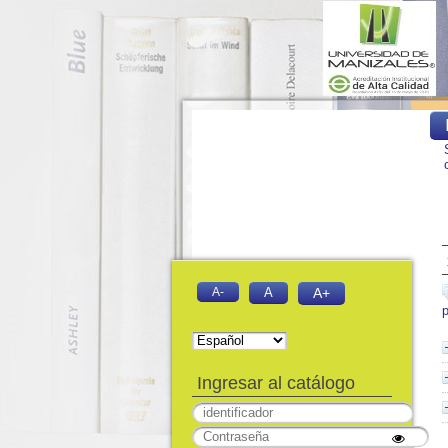
A-
A
A+
Ingresar al catálogo