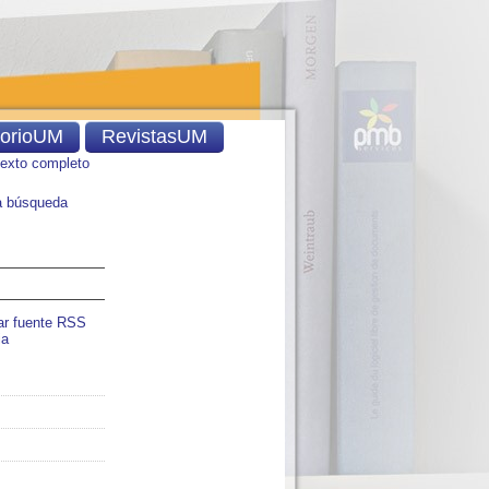
torioUM
RevistasUM
texto completo
 búsqueda
ar fuente RSS
ia