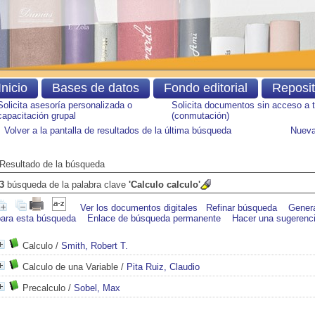
Inicio
Bases de datos
Fondo editorial
Reposi
Solicita asesoría personalizada o
Solicita documentos sin acceso a 
capacitación grupal
(conmutación)
Volver a la pantalla de resultados de la última búsqueda
Nueva
Resultado de la búsqueda
3
búsqueda de la palabra clave
'Calculo calculo'
Ver los documentos digitales
Refinar búsqueda
Gener
para esta búsqueda
Enlace de búsqueda permanente
Hacer una sugerenc
Calculo
/
Smith, Robert T.
Calculo de una Variable
/
Pita Ruiz, Claudio
Precalculo
/
Sobel, Max