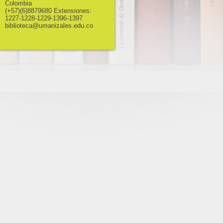
Colombia
(+57)(6)8879680 Extensiones:
1227-1228-1229-1396-1397
biblioteca@umanizales.edu.co