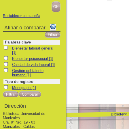
Restablecer contraseña
Afinar o comparar
Palabras clave
Bienestar laboral general
Bienestar laboral general
[1]
Bienestar psicosocial
Bienestar psicosocial
[1]
Calidad de vida laboral
Calidad de vida laboral
[1]
Gestión del talento humano
Gestión del talento
humano
[1]
Tipo de registro
Monograph
Monograph
[1]
Dirección
Biblioteca
Biblioteca Universidad de
Manizales
Cra. 9ª Nro. 19 - 03
Manizales - Caldas