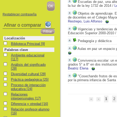
Escuelas de paz, una alter
la luz de la ley 1732 de 2014
/
L
Objetos de aprendizaje. E
Restablecer contraseña
de docentes en el Colegio Mayor 
Restrepo, Luis Alfonso
Afinar o comparar
Vigencias y tendencias de
Educación Superior 2000-2010
Localización
Pedagogía y didáctica
Biblioteca Principal
Biblioteca Principal
[9]
Aulas en paz un espacio 
Palabras clave
Ambiente educacional
Ambiente educacional
[117]
Convivencia escolar: un e
Análisis del significado
grados 5° a 8° en dos institucio
Análisis del significado
Beatriz Elena
[28]
Diversidad cultural
Diversidad cultural
[28]
"Cosechando frutos de es
Práctica pedagógica
Práctica pedagógica
[25]
por la primera infancia de Santa 
Proceso de interacción educativa
Proceso de interacción
educativa
[24]
Relaciones interpersonales
Relaciones
interpersonales
[17]
1
2
Diferencia y otredad
Diferencia y otredad
[16]
Relación profesor-alumno
Relación profesor-alumno
[16]