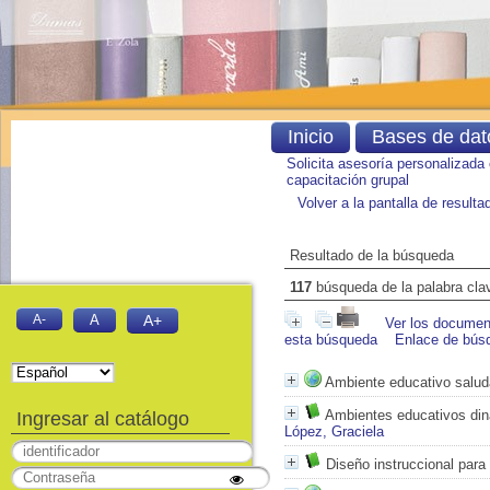
Inicio
Bases de dat
Solicita asesoría personalizada
capacitación grupal
Volver a la pantalla de result
Resultado de la búsqueda
117
búsqueda de la palabra cl
A-
A
A+
Ver los document
esta búsqueda
Enlace de bús
Ambiente educativo salud
Ambientes educativos din
Ingresar al catálogo
López, Graciela
Diseño instruccional para