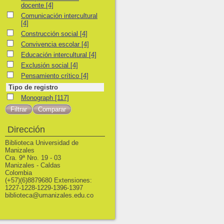
docente
[4]
Comunicación intercultural
Comunicación intercultural
[4]
Construcción social
Construcción social
[4]
Convivencia escolar
Convivencia escolar
[4]
Educación intercultural
Educación intercultural
[4]
Exclusión social
Exclusión social
[4]
Pensamiento crítico
Pensamiento crítico
[4]
Tipo de registro
Monograph
Monograph
[117]
Dirección
Biblioteca Universidad de
Manizales
Cra. 9ª Nro. 19 - 03
Manizales - Caldas
Colombia
(+57)(6)8879680 Extensiones:
1227-1228-1229-1396-1397
biblioteca@umanizales.edu.co