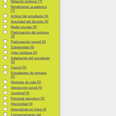
Relación profesor
Relación profesor
[7]
Rendimiento académico
Rendimiento académico
[7]
Actitud del estudiante
Actitud del estudiante
[6]
Autoridad del docente
Autoridad del docente
[6]
Medio escolar
Medio escolar
[6]
Participación del profesor
Participación del profesor
[6]
Participación juvenil
Participación juvenil
[6]
Subjetividad
Subjetividad
[6]
Vida cotidiana
Vida cotidiana
[6]
Adaptación del estudiante
Adaptación del estudiante
[5]
Cauca)
Cauca)
[5]
Estudiantes de primaria
Estudiantes de primaria
[5]
Historias de vida
Historias de vida
[5]
Interacción social
Interacción social
[5]
Juventud
Juventud
[5]
Personal educativo
Personal educativo
[5]
Afectividad
Afectividad
[4]
Aprendizaje en línea
Aprendizaje en línea
[4]
Comportamiento del docente
Comportamiento del