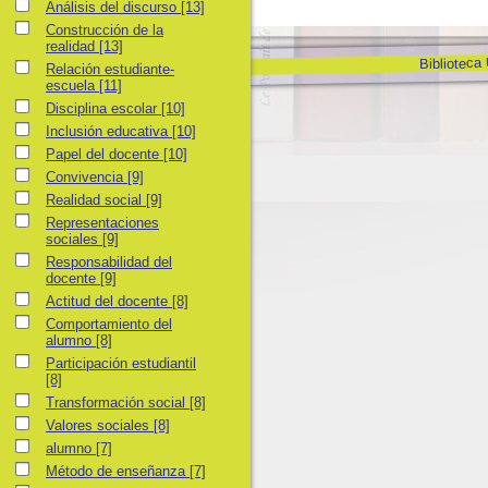
Análisis del discurso
Análisis del discurso
[13]
Construcción de la realidad
Construcción de la
realidad
[13]
Biblioteca
Relación estudiante-escuela
Relación estudiante-
escuela
[11]
Disciplina escolar
Disciplina escolar
[10]
Inclusión educativa
Inclusión educativa
[10]
Papel del docente
Papel del docente
[10]
Convivencia
Convivencia
[9]
Realidad social
Realidad social
[9]
Representaciones sociales
Representaciones
sociales
[9]
Responsabilidad del docente
Responsabilidad del
docente
[9]
Actitud del docente
Actitud del docente
[8]
Comportamiento del alumno
Comportamiento del
alumno
[8]
Participación estudiantil
Participación estudiantil
[8]
Transformación social
Transformación social
[8]
Valores sociales
Valores sociales
[8]
alumno
alumno
[7]
Método de enseñanza
Método de enseñanza
[7]