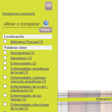
Restablecer contraseña
Afinar o comparar
Localización
Biblioteca Principal
Biblioteca Principal
[1]
Palabras clave
Dermatología
Dermatología
[1]
Dermatosis
Dermatosis
[1]
Enfermedades
Enfermedades
[1]
Enfermedades ampollosas de la piel
Enfermedades ampollosas
de la piel
[1]
Enfermedades cutáneas versículo ampollosas
Enfermedades cutáneas
versículo ampollosas
[1]
Enfermedades de la piel – clasificación
Enfermedades de la piel –
clasificación
[1]
Enfermedades de las faneras
Enfermedades de las
Biblioteca
faneras
[1]
Enfermedades infecciosas de la piel
Enfermedades infecciosas
de la piel
[1]