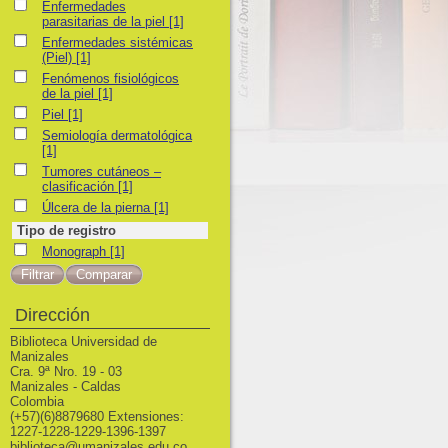
Enfermedades parasitarias de la piel
Enfermedades
parasitarias de la piel
[1]
Enfermedades sistémicas (Piel)
Enfermedades sistémicas
(Piel)
[1]
Fenómenos fisiológicos de la piel
Fenómenos fisiológicos
de la piel
[1]
Piel
Piel
[1]
Semiología dermatológica
Semiología dermatológica
[1]
Tumores cutáneos – clasificación
Tumores cutáneos –
clasificación
[1]
Úlcera de la pierna
Úlcera de la pierna
[1]
Tipo de registro
Monograph
Monograph
[1]
Dirección
Biblioteca Universidad de
Manizales
Cra. 9ª Nro. 19 - 03
Manizales - Caldas
Colombia
(+57)(6)8879680 Extensiones:
1227-1228-1229-1396-1397
biblioteca@umanizales.edu.co