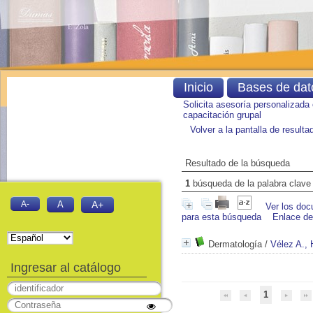
Inicio
Bases de dat
Solicita asesoría personalizada
capacitación grupal
Volver a la pantalla de result
Resultado de la búsqueda
1
búsqueda de la palabra clav
A-
A
A+
Ver los doc
para esta búsqueda
Enlace d
Dermatología
/
Vélez A.,
Ingresar al catálogo
1