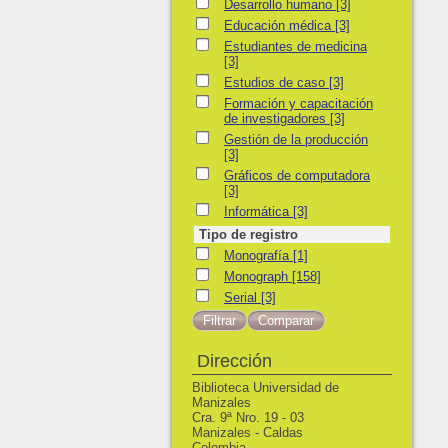
Desarrollo humano
Desarrollo humano
[3]
Educación médica
Educación médica
[3]
Estudiantes de medicina
Estudiantes de medicina
[3]
Estudios de caso
Estudios de caso
[3]
Formación y capacitación de investigadore
Formación y capacitación
de investigadores
[3]
Gestión de la producción
Gestión de la producción
[3]
Gráficos de computadora
Gráficos de computadora
[3]
Informática
Informática
[3]
Tipo de registro
Monografía
Monografía
[1]
Monograph
Monograph
[158]
Serial
Serial
[3]
Dirección
Biblioteca Universidad de
Manizales
Cra. 9ª Nro. 19 - 03
Manizales - Caldas
Colombia