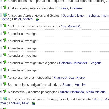
Advanced issues in partial least squares structural equation modeling
/
Análisis e interpretación de datos
/
Briones, Guillermo
Anisotropy Across Fields and Scales
/
Özarslan, Evren
;
Schultz, Tho
Eugene
;
Fuster, Andrea
Applications of case study research
/
Yin, Robert K.
Aprender a investigar
Aprender a investigar
Aprender a investigar
Aprender a investigar
Aprender a investigar investigando
/
Calderón Hernández, Gregorio
Aprender a investigar
Asi se escribe una monografía
/
Fragniere, Jean Pierre
Bases de la investigación cualitativa
/
Strauss, Anselm
Bibliometría y discurso pedagógico
/
Alzate Piedrahita, María Victoria.
Big Data and Innovation in Tourism, Travel, and Hospitality
/
Sigala, Ma
Roya
;
Thelwall, Mike