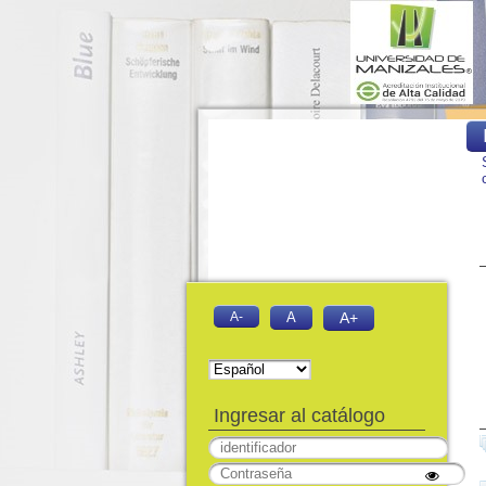
A-
A
A+
Ingresar al catálogo