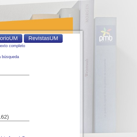
torioUM
RevistasUM
texto completo
 búsqueda
162
)