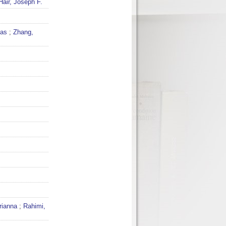
Hair, Joseph F.
mas
;
Zhang,
rianna
;
Rahimi,