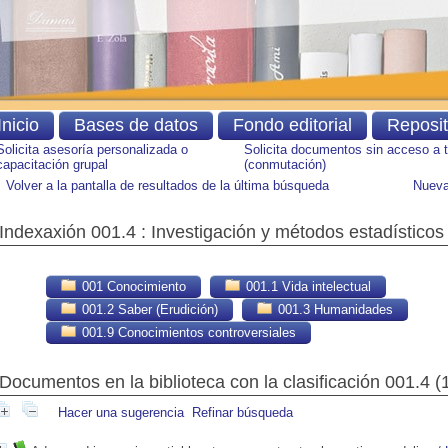
Inicio
Bases de datos
Fondo editorial
Reposi
Solicita asesoría personalizada o
Solicita documentos sin acceso a 
capacitación grupal
(conmutación)
Volver a la pantalla de resultados de la última búsqueda
Nueva
Indexaxión 001.4 : Investigación y métodos estadísticos
001 Conocimiento
001.1 Vida intelectual
001.2 Saber (Erudición)
001.3 Humanidades
001.9 Conocimientos controversiales
Documentos en la biblioteca con la clasificación 001.4 (
Hacer una sugerencia
Refinar búsqueda