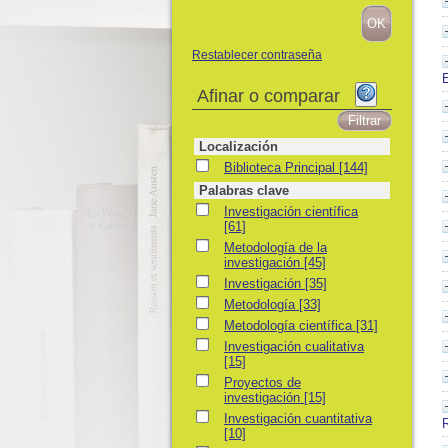
Restablecer contraseña
Afinar o comparar
Localización
Biblioteca Principal
Biblioteca Principal
[144]
Palabras clave
Investigación científica
Investigación científica
[61]
Metodología de la investigación
Metodología de la
investigación
[45]
Investigación
Investigación
[35]
Metodología
Metodología
[33]
Metodología científica
Metodología científica
[31]
Investigación cualitativa
Investigación cualitativa
[15]
Proyectos de investigación
Proyectos de
investigación
[15]
Investigación cuantitativa
Investigación cuantitativa
[10]