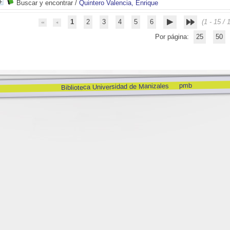
Buscar y encontrar
/
Quintero Valencia, Enrique
1
2
3
4
5
6
(1 - 15 / 
Por página:
25
50
pmb
Biblioteca Universidad de Manizales