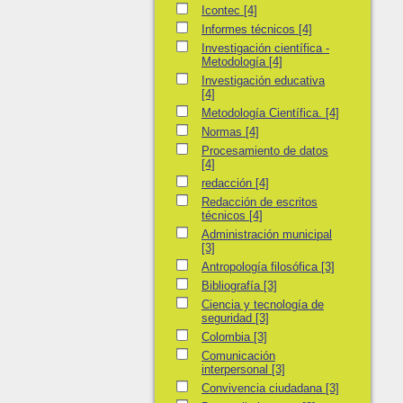
Icontec
Icontec
[4]
Informes técnicos
Informes técnicos
[4]
Investigación científica - Metodología
Investigación científica -
Metodología
[4]
Investigación educativa
Investigación educativa
[4]
Metodología Científica.
Metodología Científica.
[4]
Normas
Normas
[4]
Procesamiento de datos
Procesamiento de datos
[4]
redacción
redacción
[4]
Redacción de escritos técnicos
Redacción de escritos
técnicos
[4]
Administración municipal
Administración municipal
[3]
Antropología filosófica
Antropología filosófica
[3]
Bibliografía
Bibliografía
[3]
Ciencia y tecnología de seguridad
Ciencia y tecnología de
seguridad
[3]
Colombia
Colombia
[3]
Comunicación interpersonal
Comunicación
interpersonal
[3]
Convivencia ciudadana
Convivencia ciudadana
[3]