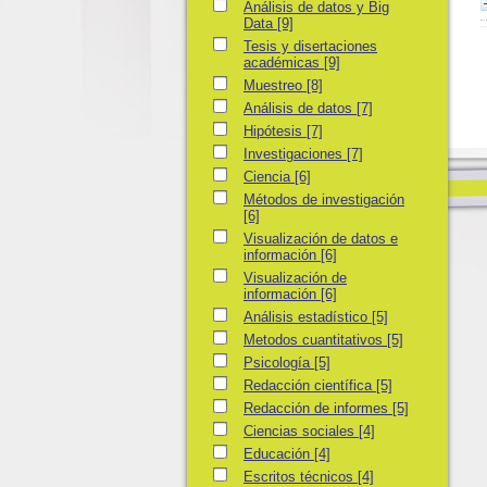
Análisis de datos y Big Data
Análisis de datos y Big
Data
[9]
Tesis y disertaciones académicas
Tesis y disertaciones
académicas
[9]
Muestreo
Muestreo
[8]
Análisis de datos
Análisis de datos
[7]
Hipótesis
Hipótesis
[7]
Investigaciones
Investigaciones
[7]
Ciencia
Ciencia
[6]
Métodos de investigación
Métodos de investigación
[6]
Visualización de datos e información
Visualización de datos e
información
[6]
Visualización de información
Visualización de
información
[6]
Análisis estadístico
Análisis estadístico
[5]
Metodos cuantitativos
Metodos cuantitativos
[5]
Psicología
Psicología
[5]
Redacción científica
Redacción científica
[5]
Redacción de informes
Redacción de informes
[5]
Ciencias sociales
Ciencias sociales
[4]
Educación
Educación
[4]
Escritos técnicos
Escritos técnicos
[4]