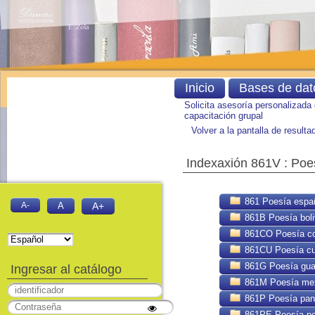
Inicio
Bases de dat
Solicita asesoría personalizada
capacitación grupal
Volver a la pantalla de result
Indexaxión 861V : Poe
861 Poesía espa
A-
A
A+
861B Poesía boli
861CO Poesía co
861CU Poesía c
861G Poesía gua
Ingresar al catálogo
861M Poesía me
861P Poesía pa
861PE Poesía pe