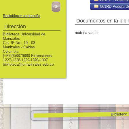
861RD Poesía D
Restablecer contraseña
Documentos en la bibli
Dirección
materia vacía
Biblioteca Universidad de
Manizales
Cra. 9ª Nro. 19 - 03
Manizales - Caldas
Colombia
(+57)(6)8879680 Extensiones:
1227-1228-1229-1396-1397
biblioteca@umanizales.edu.co
Biblioteca