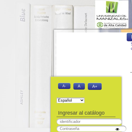
A-
A
A+
Ingresar al catálogo