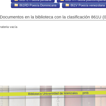
861RD Poesía Dominicana
861V Poesía venezolana
Documentos en la biblioteca con la clasificación 861U (
materia vacía
pmb
Biblioteca Universidad de Manizales