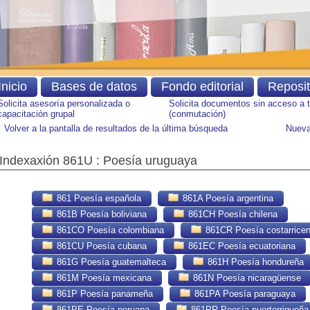
Inicio
Bases de datos
Fondo editorial
Reposi
Solicita asesoría personalizada o
Solicita documentos sin acceso a 
capacitación grupal
(conmutación)
Volver a la pantalla de resultados de la última búsqueda
Nueva
Indexaxión 861U : Poesía uruguaya
861 Poesía española
861A Poesía argentina
861B Poesía boliviana
861CH Poesía chilena
861CO Poesía colombiana
861CR Poesía costarrice
861CU Poesía cubana
861EC Poesía ecuatoriana
861G Poesía guatemalteca
861H Poesía hondureña
861M Poesía mexicana
861N Poesía nicaragüense
861P Poesía panameña
861PA Poesía paraguaya
861PE Poesía peruana
861PR Poesía puertorriqueña