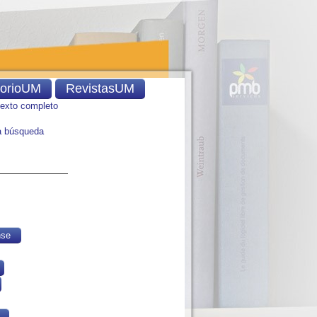
torioUM
RevistasUM
texto completo
 búsqueda
nse