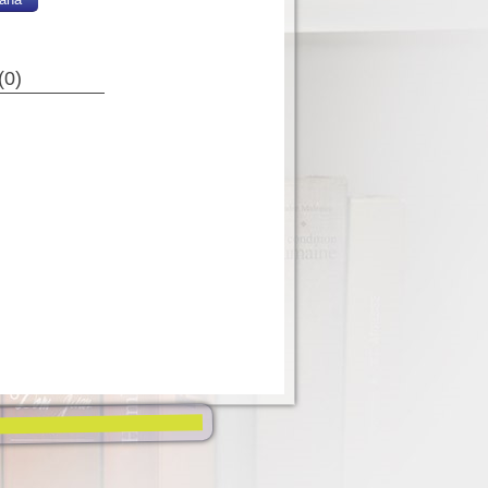
(
0
)