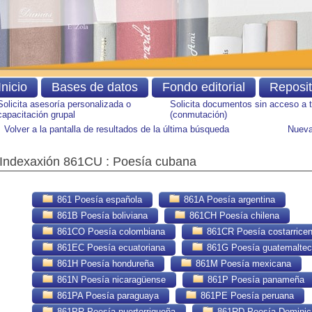
Inicio
Bases de datos
Fondo editorial
Reposi
Solicita asesoría personalizada o
Solicita documentos sin acceso a 
capacitación grupal
(conmutación)
Volver a la pantalla de resultados de la última búsqueda
Nueva
Indexaxión 861CU : Poesía cubana
861 Poesía española
861A Poesía argentina
861B Poesía boliviana
861CH Poesía chilena
861CO Poesía colombiana
861CR Poesía costarrice
861EC Poesía ecuatoriana
861G Poesía guatemalte
861H Poesía hondureña
861M Poesía mexicana
861N Poesía nicaragüense
861P Poesía panameña
861PA Poesía paraguaya
861PE Poesía peruana
861PR Poesía puertorriqueña
861RD Poesía Dominic