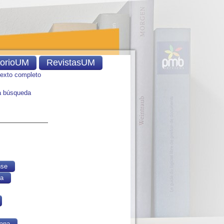
torioUM
RevistasUM
texto completo
 búsqueda
nse
ca
ana