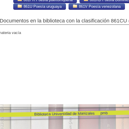
861U Poesía uruguaya
861V Poesía venezolana
Documentos en la biblioteca con la clasificación 861CU 
materia vacía
pmb
Biblioteca Universidad de Manizales