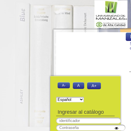
A-
A
A+
Ingresar al catálogo