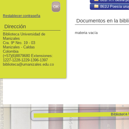
861U Poesía uru
Restablecer contraseña
Documentos en la bibli
Dirección
materia vacía
Biblioteca Universidad de
Manizales
Cra. 9ª Nro. 19 - 03
Manizales - Caldas
Colombia
(+57)(6)8879680 Extensiones:
1227-1228-1229-1396-1397
biblioteca@umanizales.edu.co
Biblioteca