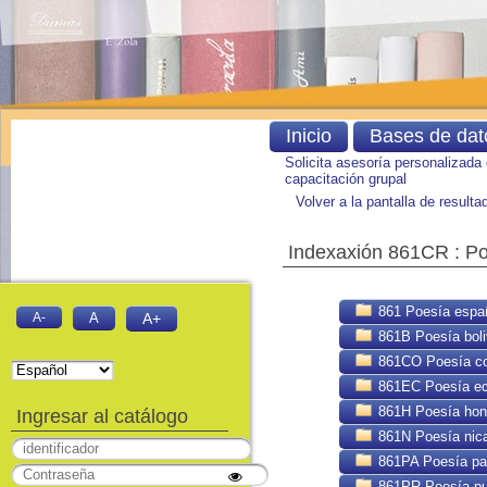
Inicio
Bases de dat
Solicita asesoría personalizada
capacitación grupal
Volver a la pantalla de result
Indexaxión 861CR : Po
861 Poesía espa
A-
A
A+
861B Poesía boli
861CO Poesía co
861EC Poesía ec
861H Poesía hon
Ingresar al catálogo
861N Poesía nic
861PA Poesía pa
861PR Poesía pue