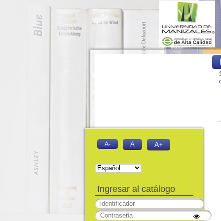
A-
A
A+
Ingresar al catálogo