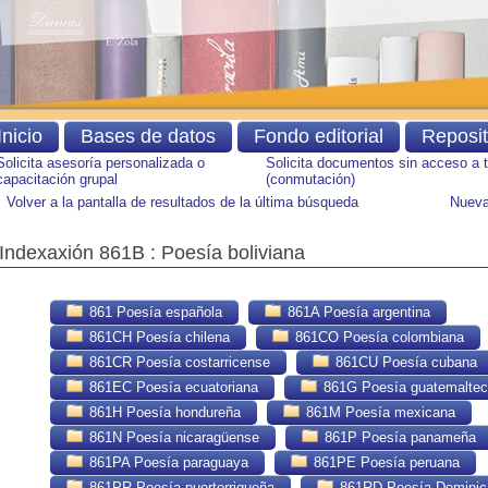
Inicio
Bases de datos
Fondo editorial
Reposi
Solicita asesoría personalizada o
Solicita documentos sin acceso a 
capacitación grupal
(conmutación)
Volver a la pantalla de resultados de la última búsqueda
Nueva
Indexaxión 861B : Poesía boliviana
861 Poesía española
861A Poesía argentina
861CH Poesía chilena
861CO Poesía colombiana
861CR Poesía costarricense
861CU Poesía cubana
861EC Poesía ecuatoriana
861G Poesía guatemalte
861H Poesía hondureña
861M Poesía mexicana
861N Poesía nicaragüense
861P Poesía panameña
861PA Poesía paraguaya
861PE Poesía peruana
861PR Poesía puertorriqueña
861RD Poesía Dominic