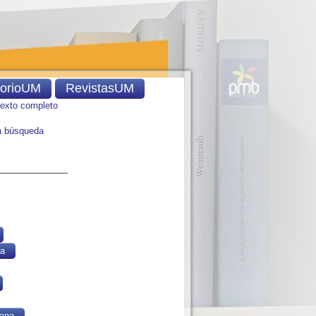
torioUM
RevistasUM
texto completo
 búsqueda
ca
ana