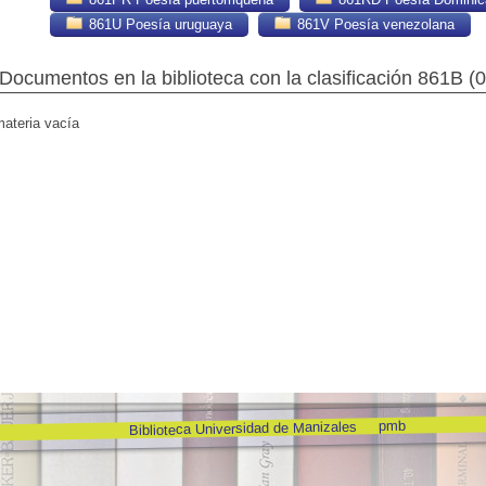
861U Poesía uruguaya
861V Poesía venezolana
Documentos en la biblioteca con la clasificación 861B (
0
materia vacía
pmb
Biblioteca Universidad de Manizales