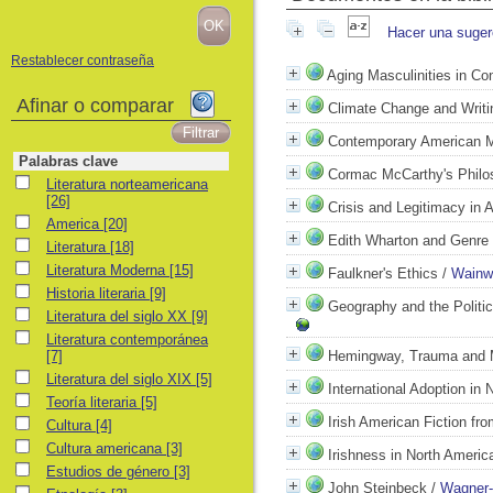
Hacer una suger
Restablecer contraseña
Aging Masculinities in Co
Afinar o comparar
Climate Change and Writi
Contemporary American M
Palabras clave
Cormac McCarthy's Philo
Literatura norteamericana
Literatura norteamericana
[26]
Crisis and Legitimacy in A
America
America
[20]
Edith Wharton and Genre
Literatura
Literatura
[18]
Literatura Moderna
Literatura Moderna
[15]
Faulkner's Ethics
/
Wainwr
Historia literaria
Historia literaria
[9]
Geography and the Politic
Literatura del siglo XX
Literatura del siglo XX
[9]
Literatura contemporánea
Literatura contemporánea
[7]
Hemingway, Trauma and M
Literatura del siglo XIX
Literatura del siglo XIX
[5]
International Adoption in 
Teoría literaria
Teoría literaria
[5]
Irish American Fiction fr
Cultura
Cultura
[4]
Cultura americana
Cultura americana
[3]
Irishness in North Ameri
Estudios de género
Estudios de género
[3]
John Steinbeck
/
Wagner-