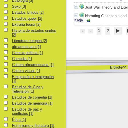
Etnología
Etnología
[3]
Sexo
Sexo
[3]
Just War Theory and Liter
Estados Unidos
Estados Unidos
[2]
Narrating Citizenship and
Estudios queer
Estudios queer
[2]
Katja
Extraña teoria
Extraña teoria
[2]
Historia de estados unidos
Historia de estados unidos
1
2
[2]
Literatura europea
Literatura europea
[2]
afroamericano
afroamericano
[1]
Ciencia política
Ciencia política
[1]
Comedia
Comedia
[1]
Cultura afroamericana
Cultura afroamericana
[1]
Biblioteca
Cultura visual
Cultura visual
[1]
Emigración e inmigración
Emigración e inmigración
[1]
Estudios de Cine y Televisión
Estudios de Cine y
Televisión
[1]
Estudios de comedia
Estudios de comedia
[1]
Estudios de memoria
Estudios de memoria
[1]
Estudios de paz y conflictos
Estudios de paz y
conflictos
[1]
Ética
Ética
[1]
Feminismo y literatura
Feminismo y literatura
[1]