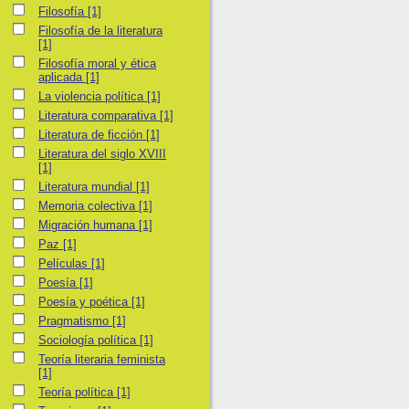
Filosofía
Filosofía
[1]
Filosofía de la literatura
Filosofía de la literatura
[1]
Filosofía moral y ética aplicada
Filosofía moral y ética
aplicada
[1]
La violencia política
La violencia política
[1]
Literatura comparativa
Literatura comparativa
[1]
Literatura de ficción
Literatura de ficción
[1]
Literatura del siglo XVIII
Literatura del siglo XVIII
[1]
Literatura mundial
Literatura mundial
[1]
Memoria colectiva
Memoria colectiva
[1]
Migración humana
Migración humana
[1]
Paz
Paz
[1]
Películas
Películas
[1]
Poesía
Poesía
[1]
Poesía y poética
Poesía y poética
[1]
Pragmatismo
Pragmatismo
[1]
Sociología política
Sociología política
[1]
Teoría literaria feminista
Teoría literaria feminista
[1]
Teoría política
Teoría política
[1]