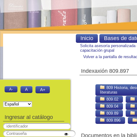
Inicio
Bases de dat
Solicita asesoría personalizada
capacitación grupal
Volver a la pantalla de result
Indexaxión 809.897
809 Historia, des
A-
A
A+
literaturas
809.02
809.04
809.89
Ingresar al catálogo
809.896
Documentos en la bibli