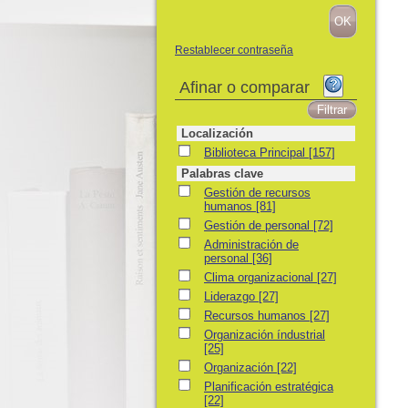
Restablecer contraseña
Afinar o comparar
Localización
Biblioteca Principal
Biblioteca Principal
[157]
Palabras clave
Gestión de recursos humanos
Gestión de recursos
humanos
[81]
Gestión de personal
Gestión de personal
[72]
Administración de personal
Administración de
personal
[36]
Clima organizacional
Clima organizacional
[27]
Liderazgo
Liderazgo
[27]
Recursos humanos
Recursos humanos
[27]
Organización índustrial
Organización índustrial
[25]
Organización
Organización
[22]
Planificación estratégica
Planificación estratégica
[22]