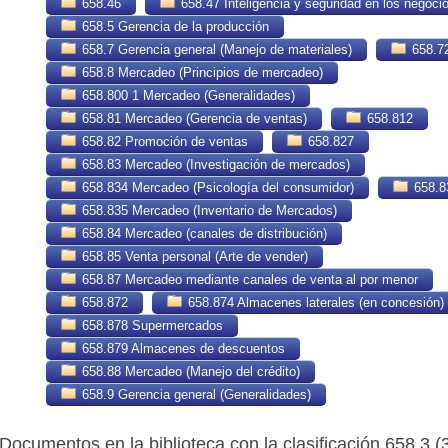
658.46
658.47 Inteligencia y seguridad en los negoci
658.5 Gerencia de la producción
658.7 Gerencia general (Manejo de materiales)
658.7
658.8 Mercadeo (Principios de mercadeo)
658.800 1 Mercadeo (Generalidades)
658.81 Mercadeo (Gerencia de ventas)
658.812
658.82 Promoción de ventas
658.827
658.83 Mercadeo (Investigación de mercados)
658.834 Mercadeo (Psicología del consumidor)
658.8
658.835 Mercadeo (Inventario de Mercados)
658.84 Mercadeo (canales de distribución)
658.85 Venta personal (Arte de vender)
658.87 Mercadeo mediante canales de venta al por menor
658.872
658.874 Almacenes laterales (en concesión)
658.878 Supermercados
658.879 Almacenes de descuentos
658.88 Mercadeo (Manejo del crédito)
658.9 Gerencia general (Generalidades)
Documentos en la biblioteca con la clasificación 658.3 (