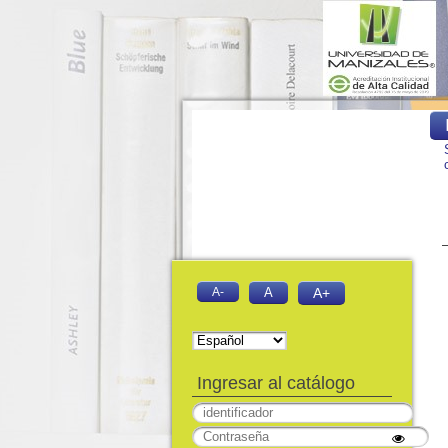
A-
A
A+
Ingresar al catálogo