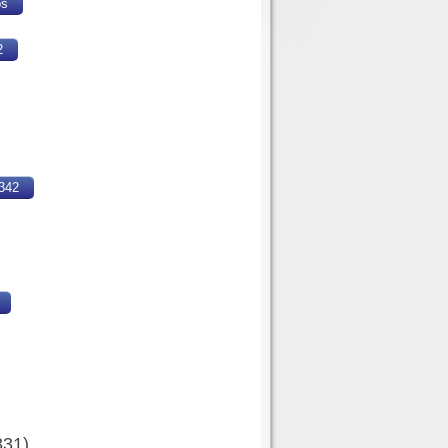
os
2
342
331
)