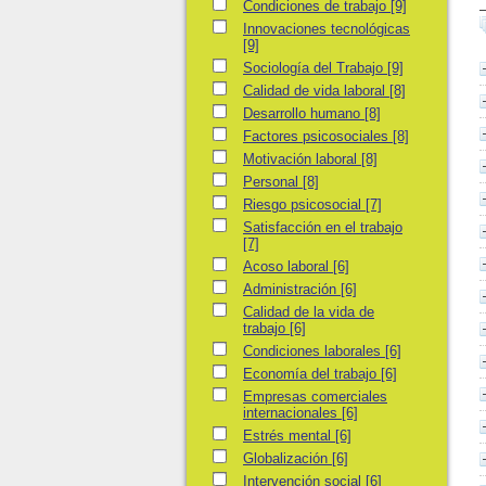
Condiciones de trabajo
Condiciones de trabajo
[9]
Innovaciones tecnológicas
Innovaciones tecnológicas
[9]
Sociología del Trabajo
Sociología del Trabajo
[9]
Calidad de vida laboral
Calidad de vida laboral
[8]
Desarrollo humano
Desarrollo humano
[8]
Factores psicosociales
Factores psicosociales
[8]
Motivación laboral
Motivación laboral
[8]
Personal
Personal
[8]
Riesgo psicosocial
Riesgo psicosocial
[7]
Satisfacción en el trabajo
Satisfacción en el trabajo
[7]
Acoso laboral
Acoso laboral
[6]
Administración
Administración
[6]
Calidad de la vida de trabajo
Calidad de la vida de
trabajo
[6]
Condiciones laborales
Condiciones laborales
[6]
Economía del trabajo
Economía del trabajo
[6]
Empresas comerciales internacionales
Empresas comerciales
internacionales
[6]
Estrés mental
Estrés mental
[6]
Globalización
Globalización
[6]
Intervención social
Intervención social
[6]