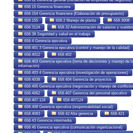
658.15 Gerencia financiera
658.154 Gerencia financiera (Elaboración de presupuesto)
658.155
658.2 Manejo de planta
658.3008
658.3124
658.32 Administración de salarios y sueldo
658.38 Seguridad y salud en el trabajo
658.4 Gerencia ejecutiva
658.401 3 Gerencia ejecutiva (control y manejo de la calidad)
658.4012
658.402
658.403 Gerencia ejecutiva (toma de decisiones y manejo de l
información)
658.403 4 Gerencia ejecutiva (investigación de operaciones)
658.4038
658.404 Gerencia de proyectos
658.405 Gerencia ejecutiva (negociación y manejo de conflicto
658.4062
658.407 Gerencia del personal ejecutivo
658.407.124
658.407124
658.408 Gerencia ejecutiva (responsabilidad social)
658.4083
658.42 Alta gerencia
658.421
658.43 Gerencia intermedia
658.45 Gerencia ejecutiva (comunicación organizacional)