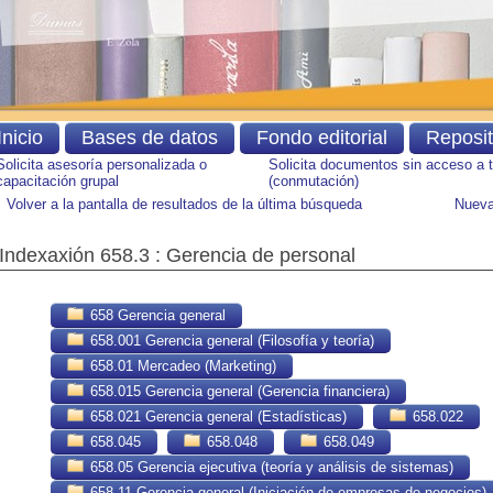
Inicio
Bases de datos
Fondo editorial
Reposi
Solicita asesoría personalizada o
Solicita documentos sin acceso a 
capacitación grupal
(conmutación)
Volver a la pantalla de resultados de la última búsqueda
Nueva
Indexaxión 658.3 : Gerencia de personal
658 Gerencia general
658.001 Gerencia general (Filosofía y teoría)
658.01 Mercadeo (Marketing)
658.015 Gerencia general (Gerencia financiera)
658.021 Gerencia general (Estadísticas)
658.022
658.045
658.048
658.049
658.05 Gerencia ejecutiva (teoría y análisis de sistemas)
658.11 Gerencia general (Iniciación de empresas de negocios)