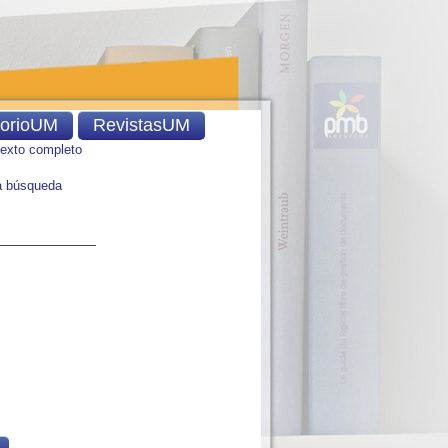
torioUM
RevistasUM
texto completo
 búsqueda