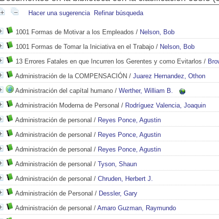
Hacer una sugerencia
Refinar búsqueda
1001 Formas de Motivar a los Empleados
/
Nelson, Bob
1001 Formas de Tomar la Iniciativa en el Trabajo
/
Nelson, Bob
13 Errores Fatales en que Incurren los Gerentes y como Evitarlos
/
Bro
Administración de la COMPENSACIÓN
/
Juarez Hernandez, Othon
Administración del capítal humano
/
Werther, William B.
Administración Moderna de Personal
/
Rodríguez Valencia, Joaquin
Administración de personal
/
Reyes Ponce, Agustin
Administración de personal
/
Reyes Ponce, Agustin
Administración de personal
/
Reyes Ponce, Agustin
Administración de personal
/
Tyson, Shaun
Administración de personal
/
Chruden, Herbert J.
Administración de Personal
/
Dessler, Gary
Administración de personal
/
Amaro Guzman, Raymundo