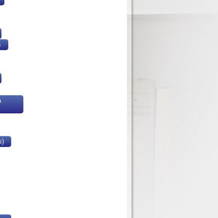
s
a
s)