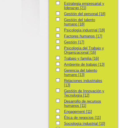
Estrategia empresarial y liderazgo
Estrategia empresarial y
liderazgo
[21]
Gestión del personal
Gestión del personal
[18]
Gestión del talento humano
Gestión del talento
humano
[18]
Psicología industrial
Psicología industrial
[18]
Factores humanos
Factores humanos
[17]
Gestión
Gestión
[17]
Psicología del Trabajo y Organizacional
Psicología del Trabajo y
Organizacional
[16]
Trabajo y familia
Trabajo y familia
[16]
Ambiente de trabajo
Ambiente de trabajo
[13]
Gerencia del talento humano
Gerencia del talento
humano
[13]
Relaciones industriales
Relaciones industriales
[13]
Gestión de Innovación y Tecnología
Gestión de Innovación y
Tecnología
[12]
Desarrollo de recursos humanos
Desarrollo de recursos
humanos
[11]
Engagement
Engagement
[11]
Ética de negocios
Ética de negocios
[11]
Sociología índustrial
Sociología índustrial
[10]