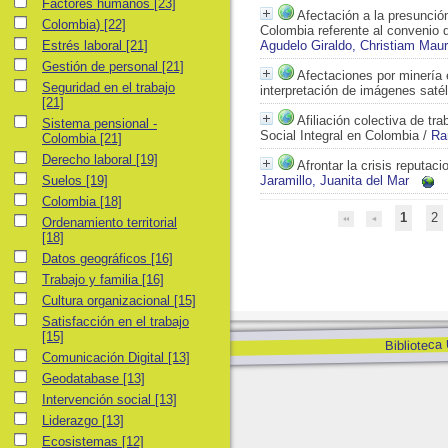
Factores humanos
Factores humanos
[23]
Afectación a la presunció
Colombia)
Colombia)
[22]
Colombia referente al convenio 
Estrés laboral
Estrés laboral
[21]
Agudelo Giraldo, Christiam Maur
Gestión de personal
Gestión de personal
[21]
Afectaciones por minería 
Seguridad en el trabajo
Seguridad en el trabajo
interpretación de imágenes satél
[21]
Afiliación colectiva de t
Sistema pensional - Colombia
Sistema pensional -
Social Integral en Colombia
/
Ra
Colombia
[21]
Derecho laboral
Derecho laboral
[19]
Afrontar la crisis reputac
Suelos
Suelos
[19]
Jaramillo, Juanita del Mar
Colombia
Colombia
[18]
1
2
Ordenamiento territorial
Ordenamiento territorial
[18]
Datos geográficos
Datos geográficos
[16]
Trabajo y familia
Trabajo y familia
[16]
Cultura organizacional
Cultura organizacional
[15]
Satisfacción en el trabajo
Satisfacción en el trabajo
[15]
Biblioteca
Comunicación Digital
Comunicación Digital
[13]
Geodatabase
Geodatabase
[13]
Intervención social
Intervención social
[13]
Liderazgo
Liderazgo
[13]
Ecosistemas
Ecosistemas
[12]