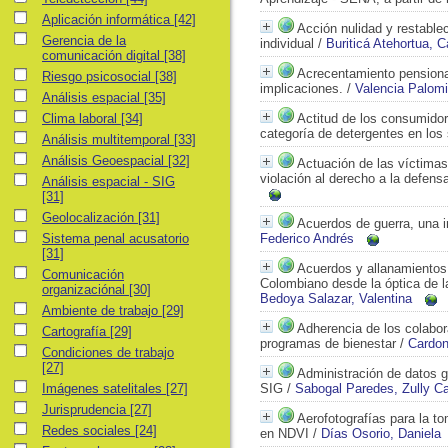
Aplicación informática
Aplicación informática
[42]
Acción nulidad y restable
Gerencia de la comunicación digital
Gerencia de la
individual
/
Buriticá Atehortua, C
comunicación digital
[38]
Acrecentamiento pensional
Riesgo psicosocial
Riesgo psicosocial
[38]
implicaciones.
/
Valencia Palomi
Análisis espacial
Análisis espacial
[35]
Clima laboral
Clima laboral
[34]
Actitud de los consumidor
categoría de detergentes en lo
Análisis multitemporal
Análisis multitemporal
[33]
Análisis Geoespacial
Análisis Geoespacial
[32]
Actuación de las víctimas
violación al derecho a la defensa
Análisis espacial - SIG
Análisis espacial - SIG
[31]
Geolocalización
Geolocalización
[31]
Acuerdos de guerra, una i
Sistema penal acusatorio
Sistema penal acusatorio
Federico Andrés
[31]
Acuerdos y allanamientos,
Comunicación organizaciónal
Comunicación
Colombiano desde la óptica de la
organizaciónal
[30]
Bedoya Salazar, Valentina
Ambiente de trabajo
Ambiente de trabajo
[29]
Adherencia de los colabor
Cartografía
Cartografía
[29]
programas de bienestar
/
Cardon
Condiciones de trabajo
Condiciones de trabajo
[27]
Administración de datos g
Imágenes satelitales
Imágenes satelitales
[27]
SIG
/
Sabogal Paredes, Zully Ca
Jurisprudencia
Jurisprudencia
[27]
Aerofotografías para la t
Redes sociales
Redes sociales
[24]
en NDVI
/
Días Osorio, Daniela