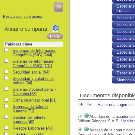
Especializ
Trabajo.
Restablecer contraseña
Especializ
Especiali
Afinar o comparar
Especiali
Especializ
Palabras clave
Especiali
Sistemas de Información Geográfica (SIG)
Sistemas de Información
Especializ
Geográfica (SIG)
[244]
Especializ
Sistema de Información Geográfica (SIG)
Sistema de Información
Geográfica (SIG)
[191]
Especializ
Seguridad social
Seguridad social
[94]
Especializ
Seguridad y salud en el trabajo
Seguridad y salud en el
Memoria Vi
trabajo
[94]
Sistema procesal penal - Colombia
Sistema procesal penal -
Colombia
[83]
Documentos disponibles
Clima organizacional
Clima organizacional
[81]
Hacer una sugerenci
Gerencia del talento humano
Gerencia del talento
humano
[71]
Abordaje de la accidentali
Gestión del talento humano
Gestión del talento
Wilson Sánchez S.A.S.
/
Marin 
humano
[49]
Riesgos Laborales
Riesgos Laborales
[48]
Acceso de la comunidad so
Teledetección
Teledetección
[44]
Aprendizaje - SENA, a partir de