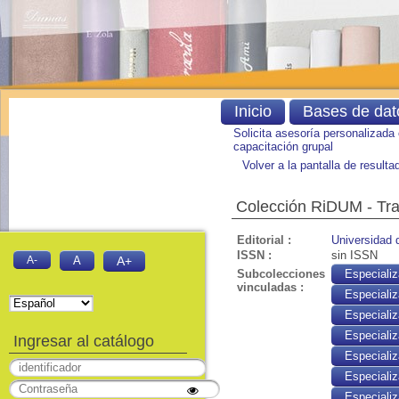
Inicio
Bases de dat
Solicita asesoría personalizada
capacitación grupal
Volver a la pantalla de result
Colección RiDUM - Tra
Editorial :
Universidad 
ISSN :
sin ISSN
A-
A
A+
Subcolecciones
Especiali
vinculadas :
Especiali
Especiali
Especiali
Ingresar al catálogo
Especializ
Especializ
Especiali