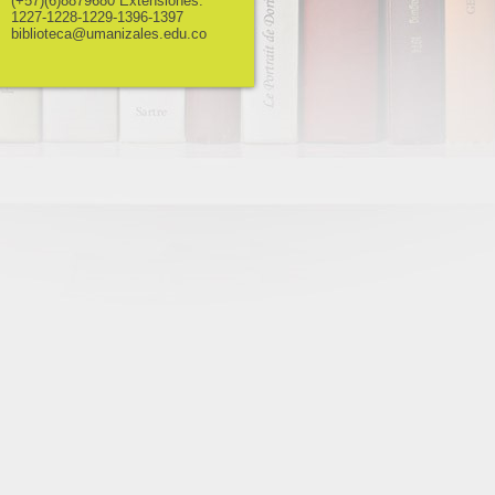
(+57)(6)8879680 Extensiones:
1227-1228-1229-1396-1397
biblioteca@umanizales.edu.co