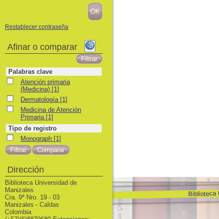
Restablecer contraseña
Afinar o comparar
Palabras clave
Atención primaria (Medicina)
Atención primaria
(Medicina)
[1]
Dermatología
Dermatología
[1]
Medicina de Atención Primaria
Medicina de Atención
Primaria
[1]
Tipo de registro
Monograph
Monograph
[1]
Dirección
Biblioteca Universidad de
Manizales
Biblioteca
Cra. 9ª Nro. 19 - 03
Manizales - Caldas
Colombia