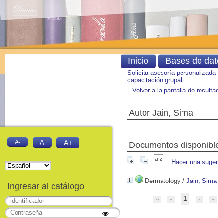
Inicio
Bases de dat
Solicita asesoría personalizada
capacitación grupal
Volver a la pantalla de result
Autor Jain, Sima
A-
A
A+
Documentos disponibles
Hacer una suger
Dermatology
/
Jain, Sima
Ingresar al catálogo
1