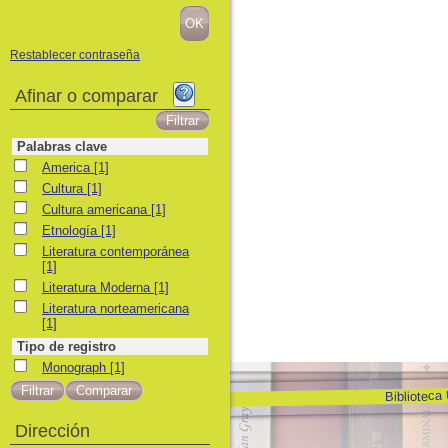
Restablecer contraseña
Afinar o comparar
Palabras clave
America
America
[1]
Cultura
Cultura
[1]
Cultura americana
Cultura americana
[1]
Etnología
Etnología
[1]
Literatura contemporánea
Literatura contemporánea
[1]
Literatura Moderna
Literatura Moderna
[1]
Literatura norteamericana
Literatura norteamericana
[1]
Tipo de registro
Monograph
Monograph
[1]
Biblioteca
Dirección