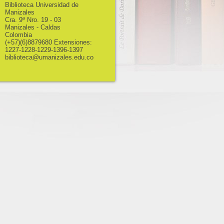
Biblioteca Universidad de
Manizales
Cra. 9ª Nro. 19 - 03
Manizales - Caldas
Colombia
(+57)(6)8879680 Extensiones:
1227-1228-1229-1396-1397
biblioteca@umanizales.edu.co