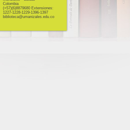
Colombia
(+57)(6)8879680 Extensiones:
1227-1228-1229-1396-1397
biblioteca@umanizales.edu.co