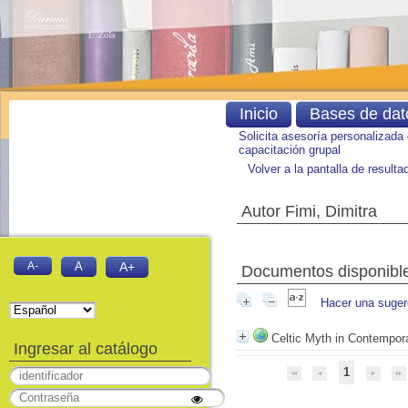
Inicio
Bases de dat
Solicita asesoría personalizada
capacitación grupal
Volver a la pantalla de result
Autor Fimi, Dimitra
A-
A
A+
Documentos disponibles
Hacer una suger
Celtic Myth in Contempora
Ingresar al catálogo
1