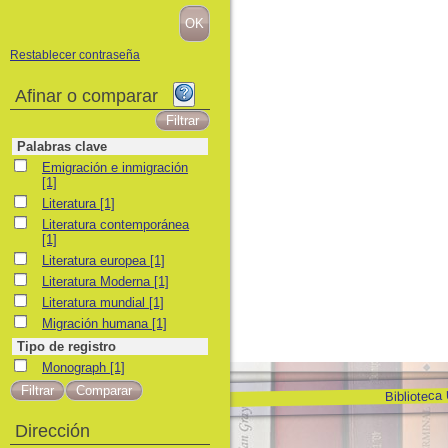
Restablecer contraseña
Afinar o comparar
Palabras clave
Emigración e inmigración
Emigración e inmigración
[1]
Literatura
Literatura
[1]
Literatura contemporánea
Literatura contemporánea
[1]
Literatura europea
Literatura europea
[1]
Literatura Moderna
Literatura Moderna
[1]
Literatura mundial
Literatura mundial
[1]
Migración humana
Migración humana
[1]
Tipo de registro
Monograph
Monograph
[1]
Biblioteca
Dirección