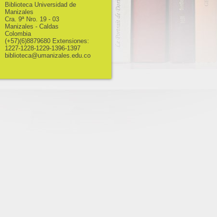
Biblioteca Universidad de
Manizales
Cra. 9ª Nro. 19 - 03
Manizales - Caldas
Colombia
(+57)(6)8879680 Extensiones:
1227-1228-1229-1396-1397
biblioteca@umanizales.edu.co