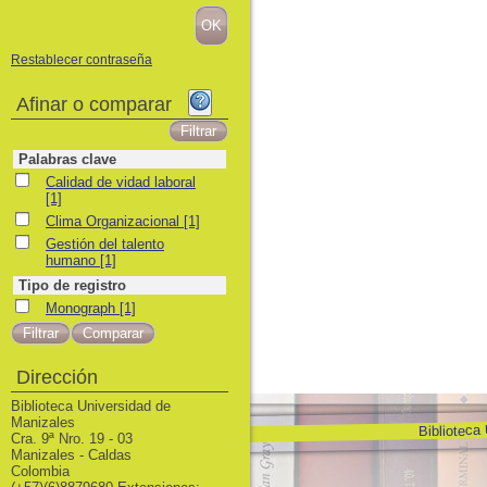
Restablecer contraseña
Afinar o comparar
Palabras clave
Calidad de vidad laboral
Calidad de vidad laboral
[1]
Clima Organizacional
Clima Organizacional
[1]
Gestión del talento humano
Gestión del talento
humano
[1]
Tipo de registro
Monograph
Monograph
[1]
Dirección
Biblioteca Universidad de
Manizales
Biblioteca
Cra. 9ª Nro. 19 - 03
Manizales - Caldas
Colombia