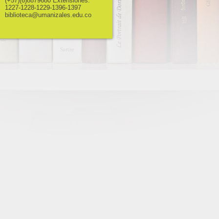
(+57)(6)8879680 Extensiones:
1227-1228-1229-1396-1397
biblioteca@umanizales.edu.co