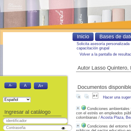
Inicio
Bases de dat
Solicita asesoría personalizada
capacitación grupal
Volver a la pantalla de result
Autor Lasso Quintero, 
A-
A
A+
Documentos disponibles
Hacer una suger
Condiciones ambientales y
Ingresar al catálogo
con el estrés en empleados públ
colombianas
/
Acosta Plaza, Bea
Condiciones del entorno f
públicos del sector educativo e