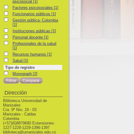
psicosocial
[1]
Factores psicosociales
Factores psicosociales
[1]
Funcionarios públicos
Funcionarios públicos
[1]
Gestión pública- Colombia
Gestión pública- Colombia
[1]
Instituciones públicas
Instituciones públicas
[1]
Personal docente
Personal docente
[1]
Profesionales de la salud
Profesionales de la salud
[1]
Recursos humanos
Recursos humanos
[1]
Salud
Salud
[1]
Tipo de registro
Monograph
Monograph
[2]
Dirección
Biblioteca Universidad de
Manizales
Cra. 9ª Nro. 19 - 03
Manizales - Caldas
Colombia
(+57)(6)8879680 Extensiones:
1227-1228-1229-1396-1397
biblioteca@umanizales.edu.co