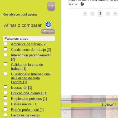
Elena
1
Restablecer contraseña
Afinar o comparar
Palabras clave
Ambiente de trabajo
Ambiente de trabajo
[2]
Condiciones de trabajo
Condiciones de trabajo
[2]
Interacción persona-medio
Interacción persona-medio
[2]
Calidad de la vida de trabajo
Calidad de la vida de
trabajo
[1]
Cuestionario Internacional de Calidad de Vida Laboral
Cuestionario Internacional
de Calidad de Vida
Laboral
[1]
Educación
Educación
[1]
Educación-Colombia
Educación-Colombia
[1]
Empleados públicos
Empleados públicos
[1]
Biblioteca
Estrés mental
Estrés mental
[1]
Estrés profesional
Estrés profesional
[1]
Factores de riesgo psicosocial
Factores de riesgo