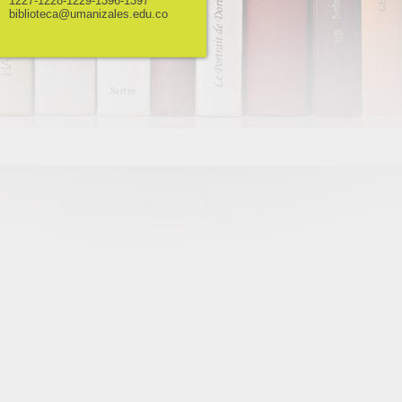
1227-1228-1229-1396-1397
biblioteca@umanizales.edu.co