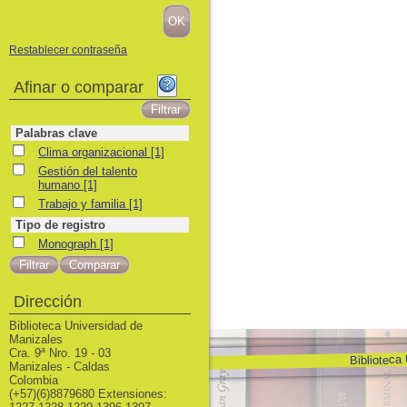
Restablecer contraseña
Afinar o comparar
Palabras clave
Clima organizacional
Clima organizacional
[1]
Gestión del talento humano
Gestión del talento
humano
[1]
Trabajo y familia
Trabajo y familia
[1]
Tipo de registro
Monograph
Monograph
[1]
Dirección
Biblioteca Universidad de
Manizales
Cra. 9ª Nro. 19 - 03
Biblioteca
Manizales - Caldas
Colombia
(+57)(6)8879680 Extensiones: