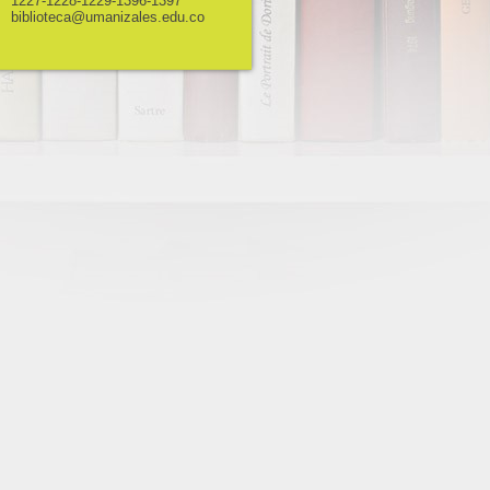
1227-1228-1229-1396-1397
biblioteca@umanizales.edu.co