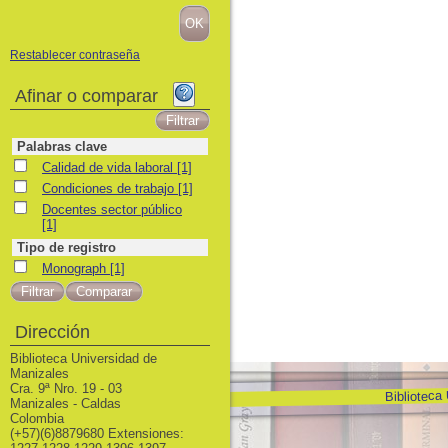
Restablecer contraseña
Afinar o comparar
Palabras clave
Calidad de vida laboral
Calidad de vida laboral
[1]
Condiciones de trabajo
Condiciones de trabajo
[1]
Docentes sector público
Docentes sector público
[1]
Tipo de registro
Monograph
Monograph
[1]
Dirección
Biblioteca Universidad de
Manizales
Cra. 9ª Nro. 19 - 03
Biblioteca
Manizales - Caldas
Colombia
(+57)(6)8879680 Extensiones: