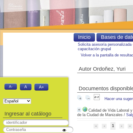
Inicio
Bases de dat
Solicita asesoría personalizada
capacitación grupal
Volver a la pantalla de result
Autor Ordoñez, Yuri
A-
A
A+
Documentos disponibles
Hacer una suger
Calidad de Vida Laboral y
Ingresar al catálogo
de la Ciudad de Manizales
/
Sal
1