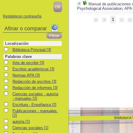
Manual de publicaciones 
Psychological Association, APA
Restablecer contraseña
1
Afinar o comparar
Localización
Biblioteca Principal
Biblioteca Principal
[3]
Palabras clave
Arte de escribir
Arte de escribir
[3]
Escritos académicos
Escritos académicos
[3]
Normas APA
Normas APA
[3]
Redacción de escritos
Redacción de escritos
[3]
Redacción de informes
Redacción de informes
[3]
Ciencias sociales - autoría - manuales
Ciencias sociales - autoría
- manuales
[2]
Escritura - Enseñanza
Escritura - Enseñanza
[2]
Publicaciones - manuales.
Publicaciones - manuales.
[2]
Biblioteca
autoría
autoría
[1]
Ciencias sociales
Ciencias sociales
[1]