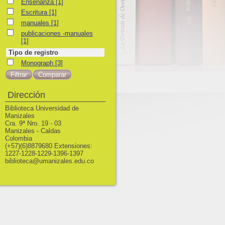
Enseñanza
Enseñanza
[1]
Escritura
Escritura
[1]
manuales
manuales
[1]
publicaciones -manuales
publicaciones -manuales
[1]
Tipo de registro
Monograph
Monograph
[3]
Dirección
Biblioteca Universidad de
Manizales
Cra. 9ª Nro. 19 - 03
Manizales - Caldas
Colombia
(+57)(6)8879680 Extensiones:
1227-1228-1229-1396-1397
biblioteca@umanizales.edu.co