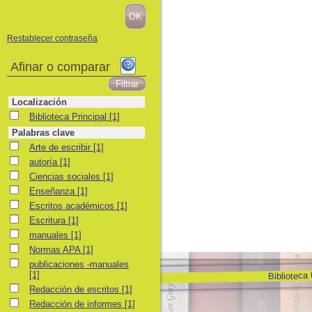
Restablecer contraseña
Afinar o comparar
Localización
Biblioteca Principal
Biblioteca Principal
[1]
Palabras clave
Arte de escribir
Arte de escribir
[1]
autoría
autoría
[1]
Ciencias sociales
Ciencias sociales
[1]
Enseñanza
Enseñanza
[1]
Escritos académicos
Escritos académicos
[1]
Escritura
Escritura
[1]
manuales
manuales
[1]
Normas APA
Normas APA
[1]
publicaciones -manuales
publicaciones -manuales
Biblioteca
[1]
Redacción de escritos
Redacción de escritos
[1]
Redacción de informes
Redacción de informes
[1]