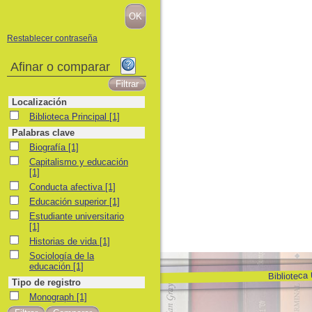
Restablecer contraseña
Afinar o comparar
Localización
Biblioteca Principal
Biblioteca Principal
[1]
Palabras clave
Biografía
Biografía
[1]
Capitalismo y educación
Capitalismo y educación
[1]
Conducta afectiva
Conducta afectiva
[1]
Educación superior
Educación superior
[1]
Estudiante universitario
Estudiante universitario
[1]
Historias de vida
Historias de vida
[1]
Sociología de la educación
Sociología de la
educación
[1]
Biblioteca
Tipo de registro
Monograph
Monograph
[1]