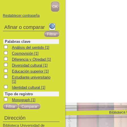
Restablecer contraseña
Afinar o comparar
Palabras clave
Análisis del sentido
Análisis del sentido
[1]
Cosmovisión
Cosmovisión
[1]
Diferencia y Otredad
Diferencia y Otredad
[1]
Diversidad cultural
Diversidad cultural
[1]
Educación superior
Educación superior
[1]
Estudiante universitario
Estudiante universitario
[1]
Identidad cultural
Identidad cultural
[1]
Tipo de registro
Monograph
Monograph
[1]
Biblioteca
Dirección
Biblioteca Universidad de