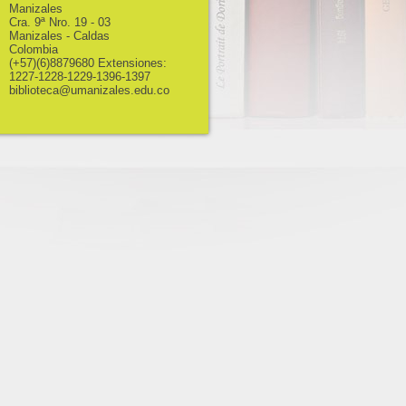
Manizales
Cra. 9ª Nro. 19 - 03
Manizales - Caldas
Colombia
(+57)(6)8879680 Extensiones:
1227-1228-1229-1396-1397
biblioteca@umanizales.edu.co