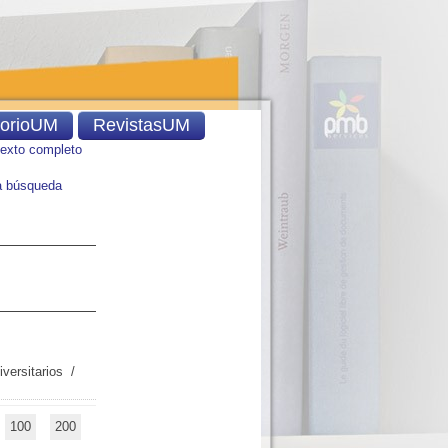
torioUM
RevistasUM
texto completo
 búsqueda
iversitarios
/
100
200