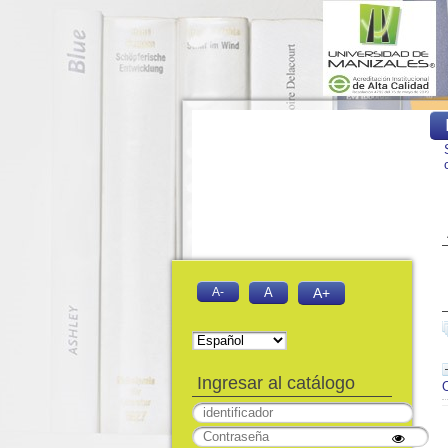
A-
A
A+
Ingresar al catálogo