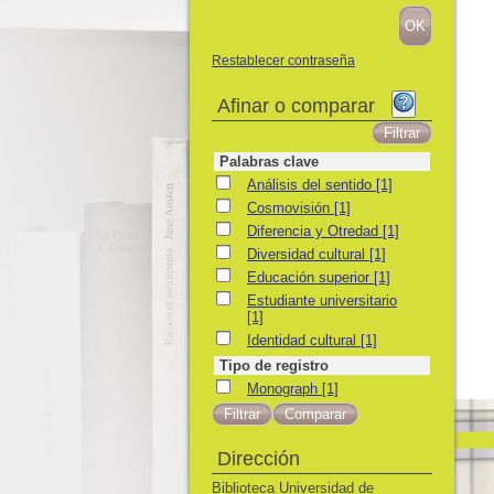
Restablecer contraseña
Afinar o comparar
Palabras clave
Análisis del sentido
Análisis del sentido
[1]
Cosmovisión
Cosmovisión
[1]
Diferencia y Otredad
Diferencia y Otredad
[1]
Diversidad cultural
Diversidad cultural
[1]
Educación superior
Educación superior
[1]
Estudiante universitario
Estudiante universitario
[1]
Identidad cultural
Identidad cultural
[1]
Tipo de registro
Monograph
Monograph
[1]
Dirección
Biblioteca Universidad de