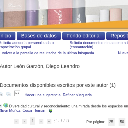
Inicio
Bases de datos
Fondo editorial
Reposi
Solicita asesoría personalizada o
Solicita documentos sin acceso a 
capacitación grupal
(conmutación)
Volver a la pantalla de resultados de la última búsqueda
Nueva
Autor León Garzón, Diego Leandro
Documentos disponibles escritos por este autor (
1
)
Hacer una sugerencia
Refinar búsqueda
Diversidad cultural y reconocimiento: una mirada desde los espacios un
Olivar Muñoz, Cesar Hernán
1
(1 - 1 / 1)
Por página:
25
50