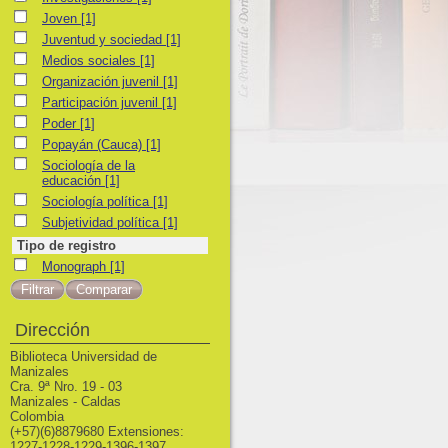
Joven
Joven
[1]
Juventud y sociedad
Juventud y sociedad
[1]
Medios sociales
Medios sociales
[1]
Organización juvenil
Organización juvenil
[1]
Participación juvenil
Participación juvenil
[1]
Poder
Poder
[1]
Popayán (Cauca)
Popayán (Cauca)
[1]
Sociología de la educación
Sociología de la
educación
[1]
Sociología política
Sociología política
[1]
Subjetividad política
Subjetividad política
[1]
Tipo de registro
Monograph
Monograph
[1]
Dirección
Biblioteca Universidad de
Manizales
Cra. 9ª Nro. 19 - 03
Manizales - Caldas
Colombia
(+57)(6)8879680 Extensiones:
1227-1228-1229-1396-1397