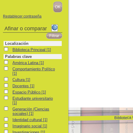
Restablecer contraseña
Afinar o comparar
Localización
Biblioteca Principal
Biblioteca Principal
[1]
Palabras clave
América Latina
América Latina
[1]
Comportamiento Político
Comportamiento Político
[1]
Cultura
Cultura
[1]
Docentes
Docentes
[1]
Espacio Público
Espacio Público
[1]
Estudiante universitario
Estudiante universitario
[1]
Generación (Ciencias sociales)
Generación (Ciencias
sociales)
[1]
Biblioteca
Identidad cultural
Identidad cultural
[1]
Imaginario social
Imaginario social
[1]
Investigaciones
Investigaciones
[1]