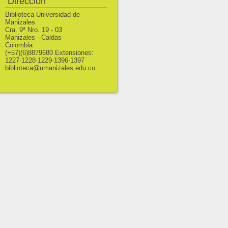
Dirección
Biblioteca Universidad de
Manizales
Cra. 9ª Nro. 19 - 03
Manizales - Caldas
Colombia
(+57)(6)8879680 Extensiones:
1227-1228-1229-1396-1397
biblioteca@umanizales.edu.co