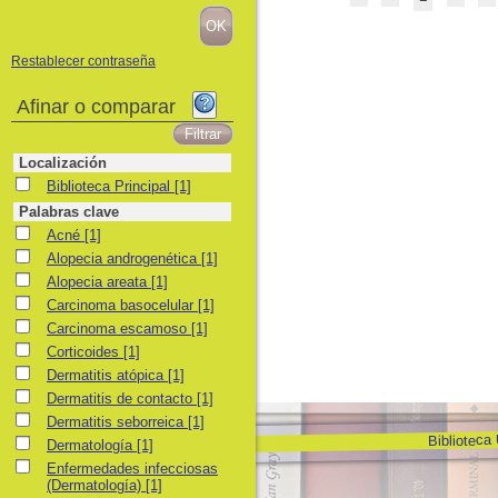
Restablecer contraseña
Afinar o comparar
Localización
Biblioteca Principal
Biblioteca Principal
[1]
Palabras clave
Acné
Acné
[1]
Alopecia androgenética
Alopecia androgenética
[1]
Alopecia areata
Alopecia areata
[1]
Carcinoma basocelular
Carcinoma basocelular
[1]
Carcinoma escamoso
Carcinoma escamoso
[1]
Corticoides
Corticoides
[1]
Dermatitis atópica
Dermatitis atópica
[1]
Dermatitis de contacto
Dermatitis de contacto
[1]
Dermatitis seborreica
Dermatitis seborreica
[1]
Biblioteca
Dermatología
Dermatología
[1]
Enfermedades infecciosas (Dermatología)
Enfermedades infecciosas
(Dermatología)
[1]