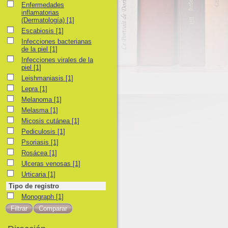
Enfermedades inflamatorias (Dermatología)
Enfermedades
inflamatorias
(Dermatología)
[1]
Escabiosis
Escabiosis
[1]
Infecciones bacterianas de la piel
Infecciones bacterianas
de la piel
[1]
Infecciones virales de la piel
Infecciones virales de la
piel
[1]
Leishmaniasis
Leishmaniasis
[1]
Lepra
Lepra
[1]
Melanoma
Melanoma
[1]
Melasma
Melasma
[1]
Micosis cutánea
Micosis cutánea
[1]
Pediculosis
Pediculosis
[1]
Psoriasis
Psoriasis
[1]
Rosácea
Rosácea
[1]
Ulceras venosas
Ulceras venosas
[1]
Urticaria
Urticaria
[1]
Tipo de registro
Monograph
Monograph
[1]