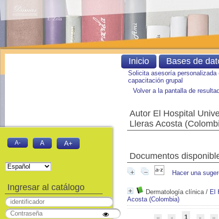
Inicio
Bases de dat
Solicita asesoría personalizada
capacitación grupal
Volver a la pantalla de result
Autor El Hospital Univ
Lleras Acosta (Colomb
A-
A
A+
Documentos disponibles
Hacer una suger
Ingresar al catálogo
Dermatología clínica
/
El 
Acosta (Colombia)
1