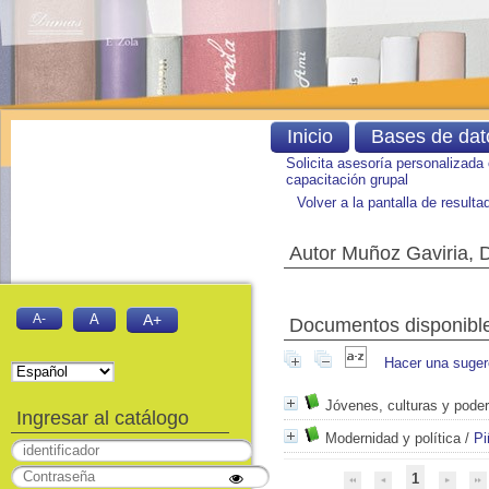
Inicio
Bases de dat
Solicita asesoría personalizada
capacitación grupal
Volver a la pantalla de result
Autor Muñoz Gaviria, 
A-
A
A+
Documentos disponibles
Hacer una suger
Jóvenes, culturas y pode
Ingresar al catálogo
Modernidad y política
/
Pi
1