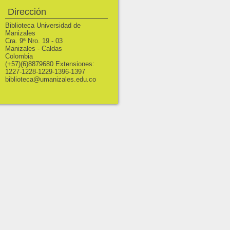
Dirección
Biblioteca Universidad de
Manizales
Cra. 9ª Nro. 19 - 03
Manizales - Caldas
Colombia
(+57)(6)8879680 Extensiones:
1227-1228-1229-1396-1397
biblioteca@umanizales.edu.co