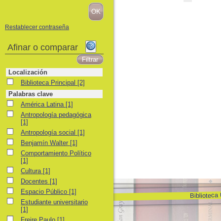
Restablecer contraseña
Afinar o comparar
Localización
Biblioteca Principal
Biblioteca Principal
[2]
Palabras clave
América Latina
América Latina
[1]
Antropología pedagógica
Antropología pedagógica
[1]
Antropología social
Antropología social
[1]
Benjamín Walter
Benjamín Walter
[1]
Comportamiento Político
Comportamiento Político
[1]
Cultura
Cultura
[1]
Docentes
Docentes
[1]
Espacio Público
Espacio Público
[1]
Biblioteca
Estudiante universitario
Estudiante universitario
[1]
Freire Paulo
Freire Paulo
[1]