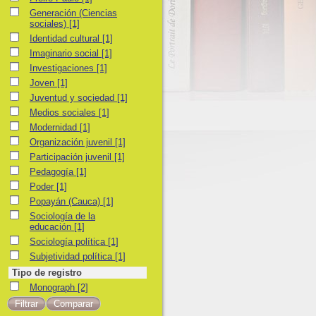
Generación (Ciencias sociales)
Generación (Ciencias
sociales)
[1]
Identidad cultural
Identidad cultural
[1]
Imaginario social
Imaginario social
[1]
Investigaciones
Investigaciones
[1]
Joven
Joven
[1]
Juventud y sociedad
Juventud y sociedad
[1]
Medios sociales
Medios sociales
[1]
Modernidad
Modernidad
[1]
Organización juvenil
Organización juvenil
[1]
Participación juvenil
Participación juvenil
[1]
Pedagogía
Pedagogía
[1]
Poder
Poder
[1]
Popayán (Cauca)
Popayán (Cauca)
[1]
Sociología de la educación
Sociología de la
educación
[1]
Sociología política
Sociología política
[1]
Subjetividad política
Subjetividad política
[1]
Tipo de registro
Monograph
Monograph
[2]