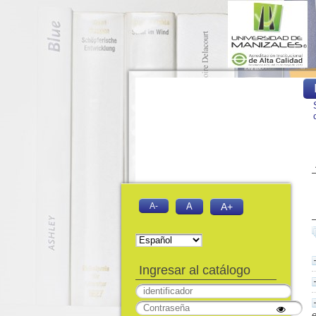
A-
A
A+
Ingresar al catálogo
e