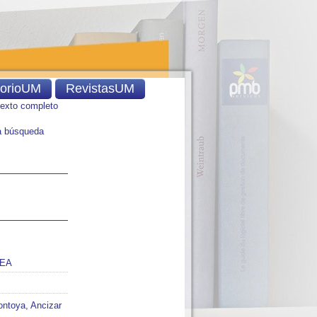
torioUM
RevistasUM
texto completo
 búsqueda
REA
ntoya, Ancizar