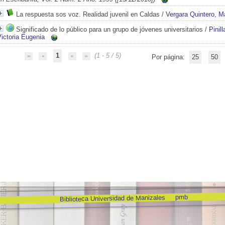
La respuesta sos voz. Realidad juvenil en Caldas
/
Vergara Quintero, M
Significado de lo público para un grupo de jóvenes universitarios
/
Pinil
ictoria Eugenia
1
(1 - 5 / 5)
Por página:
25
50
pmb
Biblioteca Universidad de Manizales