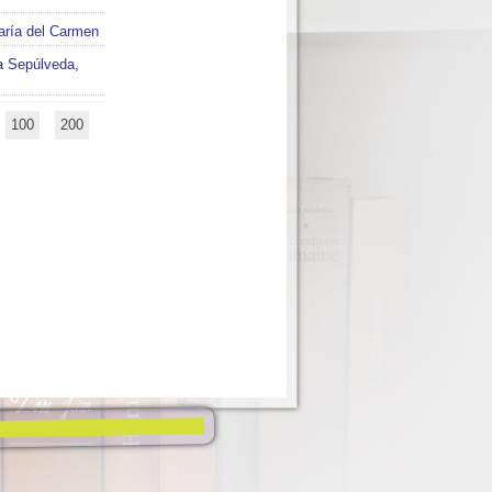
aría del Carmen
la Sepúlveda,
100
200