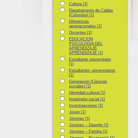
Cultura
Cultura
[1]
Departamento de Caldas (Colombia)
Departamento de Caldas
(Colombia)
[1]
Diferencias generacionales
Diferencias
generacionales
[1]
Docentes
Docentes
[1]
EDUCACION PSICOLOGIA DEL APRENDI
EDUCACION
PSICOLOGIA DEL
APRENDIZAJE
APRENDIZAJE
[1]
Estudiante universitario
Estudiante universitario
[1]
Estudiantes universitarios
Estudiantes universitarios
[1]
Generación (Ciencias sociales)
Generación (Ciencias
sociales)
[1]
Identidad cultural
Identidad cultural
[1]
Imaginario social
Imaginario social
[1]
Investigaciones
Investigaciones
[1]
Joven
Joven
[1]
Jóvenes
Jóvenes
[1]
Jóvenes – Deporte
Jóvenes – Deporte
[1]
Jóvenes – Familia
Jóvenes – Familia
[1]
Jóvenes – Recreación
Jóvenes – Recreación
[1]