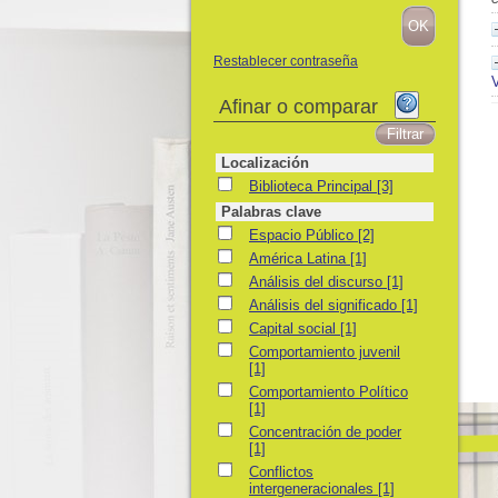
Restablecer contraseña
V
Afinar o comparar
Localización
Biblioteca Principal
Biblioteca Principal
[3]
Palabras clave
Espacio Público
Espacio Público
[2]
América Latina
América Latina
[1]
Análisis del discurso
Análisis del discurso
[1]
Análisis del significado
Análisis del significado
[1]
Capital social
Capital social
[1]
Comportamiento juvenil
Comportamiento juvenil
[1]
Comportamiento Político
Comportamiento Político
[1]
Concentración de poder
Concentración de poder
[1]
Conflictos intergeneracionales
Conflictos
intergeneracionales
[1]