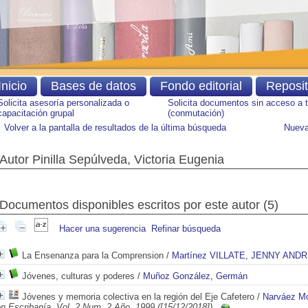
Inicio
Bases de datos
Fondo editorial
Reposi
Solicita asesoría personalizada o
Solicita documentos sin acceso a 
capacitación grupal
(conmutación)
Volver a la pantalla de resultados de la última búsqueda
Nueva
Autor Pinilla Sepúlveda, Victoria Eugenia
Documentos disponibles escritos por este autor (
5
)
Hacer una sugerencia
Refinar búsqueda
La Ensenanza para la Comprension
/
Martínez VILLATE, JENNY AND
Jóvenes, culturas y poderes
/
Muñoz González, Germán
Jóvenes y memoria colectiva en la región del Eje Cafetero
/
Narváez Mo
n Escribanía, Vol. 2 Num. 2 Año. 1999 ([15/12/2018])