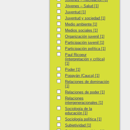
Jóvenes – Salud
Jóvenes – Salud
[1]
Juventud
Juventud
[1]
Juventud y sociedad
Juventud y sociedad
[1]
Medio ambiente
Medio ambiente
[1]
Medios sociales
Medios sociales
[1]
Organización juvenil
Organización juvenil
[1]
Participación juvenil
Participación juvenil
[1]
Participación política
Participación política
[1]
Paul Ricoeur (interpretación y crítica)
Paul Ricoeur
(interpretación y crítica)
[1]
Poder
Poder
[1]
Popayán (Cauca)
Popayán (Cauca)
[1]
Relaciones de dominación
Relaciones de dominación
[1]
Relaciones de poder
Relaciones de poder
[1]
Relaciones intergeneracionales
Relaciones
intergeneracionales
[1]
Sociología de la educación
Sociología de la
educación
[1]
Sociología política
Sociología política
[1]
Subjetividad
Subjetividad
[1]