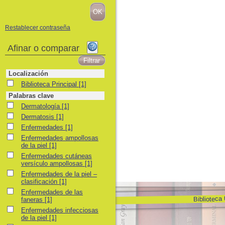
Restablecer contraseña
Afinar o comparar
Localización
Biblioteca Principal
Biblioteca Principal
[1]
Palabras clave
Dermatología
Dermatología
[1]
Dermatosis
Dermatosis
[1]
Enfermedades
Enfermedades
[1]
Enfermedades ampollosas de la piel
Enfermedades ampollosas
de la piel
[1]
Enfermedades cutáneas versículo ampollosas
Enfermedades cutáneas
versículo ampollosas
[1]
Enfermedades de la piel – clasificación
Enfermedades de la piel –
clasificación
[1]
Enfermedades de las faneras
Enfermedades de las
Biblioteca
faneras
[1]
Enfermedades infecciosas de la piel
Enfermedades infecciosas
de la piel
[1]