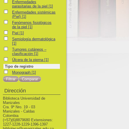
Enfermedades parasitarias de la piel
Enfermedades
parasitarias de la piel
[1]
Enfermedades sistémicas (Piel)
Enfermedades sistémicas
(Piel)
[1]
Fenómenos fisiológicos de la piel
Fenómenos fisiológicos
de la piel
[1]
Piel
Piel
[1]
Semiología dermatológica
Semiología dermatológica
[1]
Tumores cutáneos – clasificación
Tumores cutáneos –
clasificación
[1]
Úlcera de la pierna
Úlcera de la pierna
[1]
Tipo de registro
Monograph
Monograph
[1]
Dirección
Biblioteca Universidad de
Manizales
Cra. 9ª Nro. 19 - 03
Manizales - Caldas
Colombia
(+57)(6)8879680 Extensiones:
1227-1228-1229-1396-1397
biblioteca@umanizales.edu.co