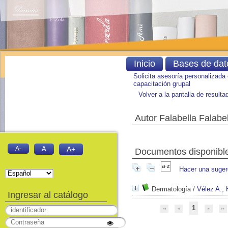
Inicio
Bases de dat
Solicita asesoría personalizada
capacitación grupal
Volver a la pantalla de result
Autor Falabella Falabel
A-
A
A+
Documentos disponibles
Hacer una suger
Dermatología
/
Vélez A.,
Ingresar al catálogo
1