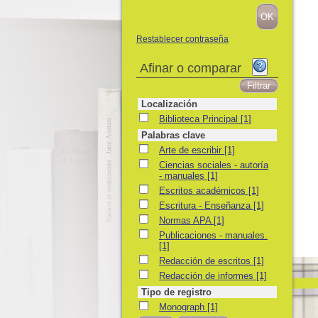
Restablecer contraseña
Afinar o comparar
Localización
Biblioteca Principal
Biblioteca Principal
[1]
Palabras clave
Arte de escribir
Arte de escribir
[1]
Ciencias sociales - autoría - manuales
Ciencias sociales - autoría
- manuales
[1]
Escritos académicos
Escritos académicos
[1]
Escritura - Enseñanza
Escritura - Enseñanza
[1]
Normas APA
Normas APA
[1]
Publicaciones - manuales.
Publicaciones - manuales.
[1]
Redacción de escritos
Redacción de escritos
[1]
Redacción de informes
Redacción de informes
[1]
Tipo de registro
Monograph
Monograph
[1]