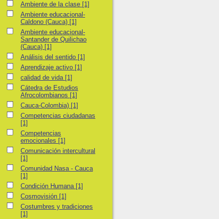
Ambiente de la clase
Ambiente de la clase
[1]
Ambiente educacional-Caldono (Cauca)
Ambiente educacional-
Caldono (Cauca)
[1]
Ambiente educacional-Santander de Quilichao (Cauca)
Ambiente educacional-
Santander de Quilichao
(Cauca)
[1]
Análisis del sentido
Análisis del sentido
[1]
Aprendizaje activo
Aprendizaje activo
[1]
calidad de vida
calidad de vida
[1]
Cátedra de Estudios Afrocolombianos
Cátedra de Estudios
Afrocolombianos
[1]
Cauca-Colombia)
Cauca-Colombia)
[1]
Competencias ciudadanas
Competencias ciudadanas
[1]
Competencias emocionales
Competencias
emocionales
[1]
Comunicación intercultural
Comunicación intercultural
[1]
Comunidad Nasa - Cauca
Comunidad Nasa - Cauca
[1]
Condición Humana
Condición Humana
[1]
Cosmovisión
Cosmovisión
[1]
Costumbres y tradiciones
Costumbres y tradiciones
[1]