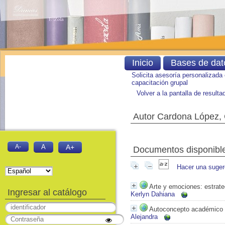
Inicio
Bases de dat
Solicita asesoría personalizada
capacitación grupal
Volver a la pantalla de result
Autor Cardona López,
A-
A
A+
Documentos disponibles
Hacer una suger
Arte y emociones: estrateg
Ingresar al catálogo
Kerlyn Dahiana
Autoconcepto académico e
Alejandra