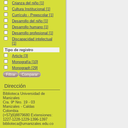
Crianza del niño
Crianza del niño
[1]
Cultura Institucional
Cultura Institucional
[1]
Currículo - Preescolar
Currículo - Preescolar
[1]
Desarrollo del niño
Desarrollo del niño
[1]
Desarrollo humano
Desarrollo humano
[1]
Desarrollo profesional
Desarrollo profesional
[1]
Discapacidad intelectual
Discapacidad intelectual
[1]
Tipo de registro
Article
Article
[3]
Monografía
Monografía
[10]
Monograph
Monograph
[29]
Dirección
Biblioteca Universidad de
Manizales
Cra. 9ª Nro. 19 - 03
Manizales - Caldas
Colombia
(+57)(6)8879680 Extensiones:
1227-1228-1229-1396-1397
biblioteca@umanizales.edu.co