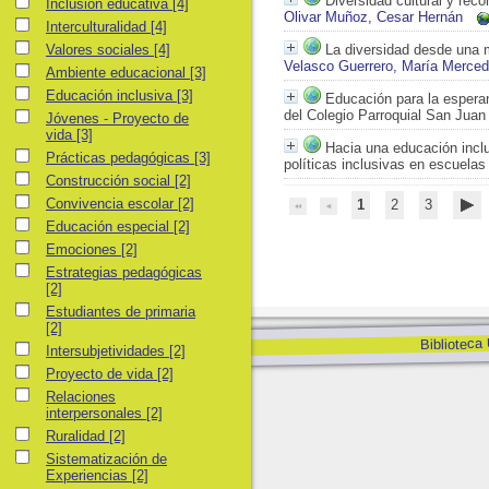
Diversidad cultural y rec
Inclusión educativa
Inclusión educativa
[4]
Olivar Muñoz, Cesar Hernán
Interculturalidad
Interculturalidad
[4]
Valores sociales
Valores sociales
[4]
La diversidad desde una m
Velasco Guerrero, María Merce
Ambiente educacional
Ambiente educacional
[3]
Educación inclusiva
Educación inclusiva
[3]
Educación para la esperan
del Colegio Parroquial San Juan 
Jóvenes - Proyecto de vida
Jóvenes - Proyecto de
vida
[3]
Hacia una educación inclu
Prácticas pedagógicas
Prácticas pedagógicas
[3]
políticas inclusivas en escuelas
Construcción social
Construcción social
[2]
Convivencia escolar
Convivencia escolar
[2]
1
2
3
Educación especial
Educación especial
[2]
Emociones
Emociones
[2]
Estrategias pedagógicas
Estrategias pedagógicas
[2]
Estudiantes de primaria
Estudiantes de primaria
[2]
Biblioteca
Intersubjetividades
Intersubjetividades
[2]
Proyecto de vida
Proyecto de vida
[2]
Relaciones interpersonales
Relaciones
interpersonales
[2]
Ruralidad
Ruralidad
[2]
Sistematización de Experiencias
Sistematización de
Experiencias
[2]