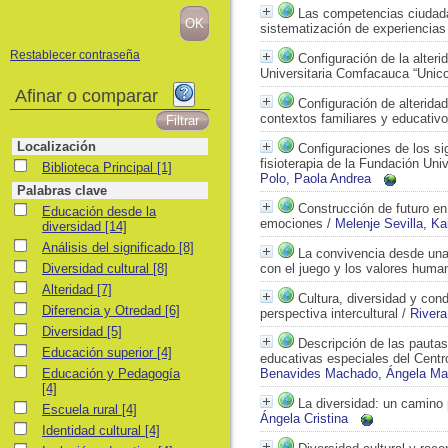
Las competencias ciudada
sistematización de experiencias
Restablecer contraseña
Configuración de la alteri
Universitaria Comfacauca “Unic
Afinar o comparar
Configuración de alterida
contextos familiares y educativ
Localización
Configuraciones de los si
fisioterapia de la Fundación Uni
Biblioteca Principal
Biblioteca Principal
[1]
Polo, Paola Andrea
Palabras clave
Construcción de futuro en
Educación desde la diversidad
Educación desde la
emociones
/
Melenje Sevilla, K
diversidad
[14]
Análisis del significado
Análisis del significado
[8]
La convivencia desde una 
Diversidad cultural
Diversidad cultural
[8]
con el juego y los valores huma
Alteridad
Alteridad
[7]
Cultura, diversidad y con
Diferencia y Otredad
Diferencia y Otredad
[6]
perspectiva intercultural
/
Rivera
Diversidad
Diversidad
[5]
Descripción de las pauta
Educación superior
Educación superior
[4]
educativas especiales del Cent
Educación y Pedagogía
Educación y Pedagogía
Benavides Machado, Ángela Ma
[4]
La diversidad: un camino 
Escuela rural
Escuela rural
[4]
Ángela Cristina
Identidad cultural
Identidad cultural
[4]