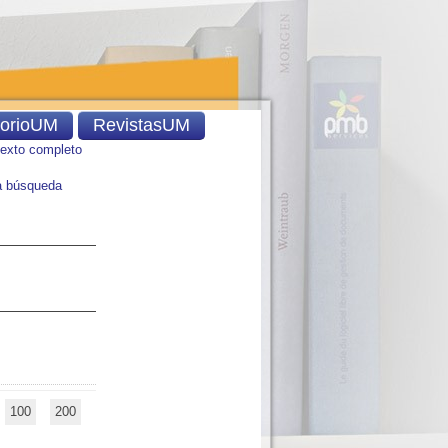
torioUM
RevistasUM
texto completo
 búsqueda
100
200