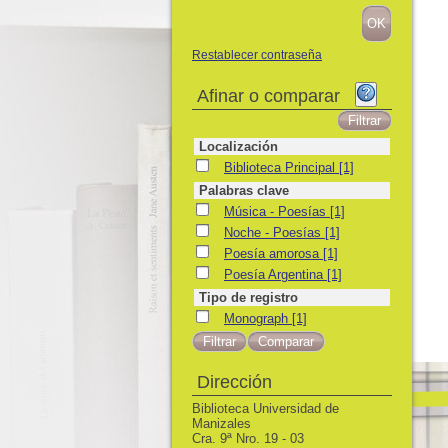
Restablecer contraseña
Afinar o comparar
Localización
Biblioteca Principal
Biblioteca Principal
[1]
Palabras clave
Música - Poesías
Música - Poesías
[1]
Noche - Poesías
Noche - Poesías
[1]
Poesía amorosa
Poesía amorosa
[1]
Poesía Argentina
Poesía Argentina
[1]
Tipo de registro
Monograph
Monograph
[1]
Dirección
Biblioteca Universidad de
Manizales
Cra. 9ª Nro. 19 - 03