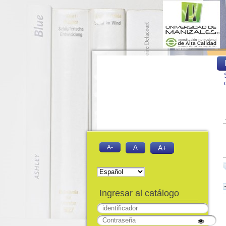
A-
A
A+
Ingresar al catálogo