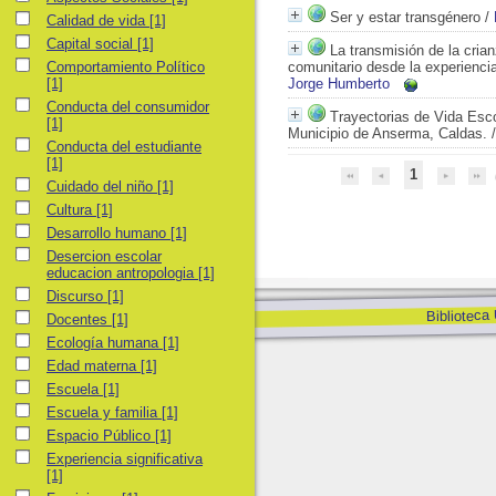
Ser y estar transgénero
/
Calidad de vida
Calidad de vida
[1]
Capital social
Capital social
[1]
La transmisión de la crian
Comportamiento Político
Comportamiento Político
comunitario desde la experienci
[1]
Jorge Humberto
Conducta del consumidor
Conducta del consumidor
Trayectorias de Vida Esco
[1]
Municipio de Anserma, Caldas.
Conducta del estudiante
Conducta del estudiante
[1]
1
Cuidado del niño
Cuidado del niño
[1]
Cultura
Cultura
[1]
Desarrollo humano
Desarrollo humano
[1]
Desercion escolar educacion antropologia
Desercion escolar
educacion antropologia
[1]
Discurso
Discurso
[1]
Biblioteca
Docentes
Docentes
[1]
Ecología humana
Ecología humana
[1]
Edad materna
Edad materna
[1]
Escuela
Escuela
[1]
Escuela y familia
Escuela y familia
[1]
Espacio Público
Espacio Público
[1]
Experiencia significativa
Experiencia significativa
[1]