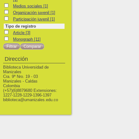
Medios sociales
Medios sociales
[1]
Organización juvenil
Organización juvenil
[1]
Participación juvenil
Participación juvenil
[1]
Tipo de registro
Article
Article
[3]
Monograph
Monograph
[11]
Dirección
Biblioteca Universidad de
Manizales
Cra. 9ª Nro. 19 - 03
Manizales - Caldas
Colombia
(+57)(6)8879680 Extensiones:
1227-1228-1229-1396-1397
biblioteca@umanizales.edu.co