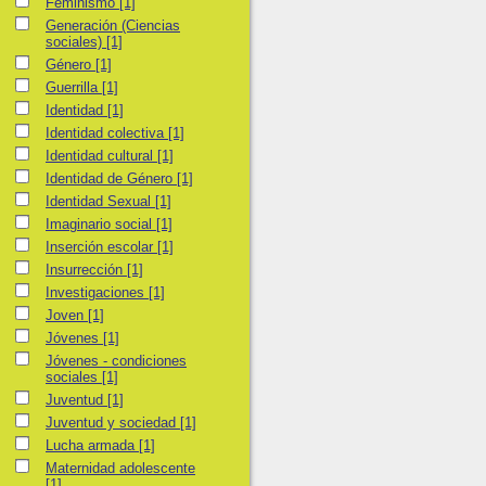
Feminismo
Feminismo
[1]
Generación (Ciencias sociales)
Generación (Ciencias
sociales)
[1]
Género
Género
[1]
Guerrilla
Guerrilla
[1]
Identidad
Identidad
[1]
Identidad colectiva
Identidad colectiva
[1]
Identidad cultural
Identidad cultural
[1]
Identidad de Género
Identidad de Género
[1]
Identidad Sexual
Identidad Sexual
[1]
Imaginario social
Imaginario social
[1]
Inserción escolar
Inserción escolar
[1]
Insurrección
Insurrección
[1]
Investigaciones
Investigaciones
[1]
Joven
Joven
[1]
Jóvenes
Jóvenes
[1]
Jóvenes - condiciones sociales
Jóvenes - condiciones
sociales
[1]
Juventud
Juventud
[1]
Juventud y sociedad
Juventud y sociedad
[1]
Lucha armada
Lucha armada
[1]
Maternidad adolescente
Maternidad adolescente
[1]