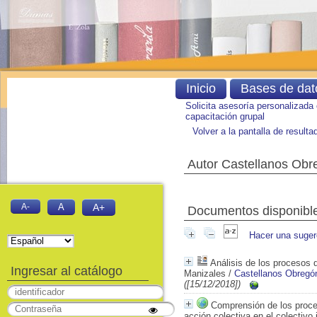
Inicio
Bases de dat
Solicita asesoría personalizada
capacitación grupal
Volver a la pantalla de result
Autor Castellanos Obr
A-
A
A+
Documentos disponibles
Hacer una suger
Análisis de los procesos d
Ingresar al catálogo
Manizales
/
Castellanos Obregó
([15/12/2018])
Comprensión de los proce
acción colectiva en el colectivo 