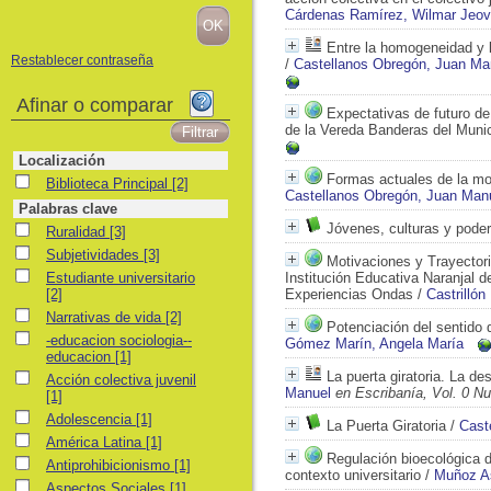
Cárdenas Ramírez, Wilmar Jeo
Entre la homogeneidad y l
Restablecer contraseña
/
Castellanos Obregón, Juan Ma
Afinar o comparar
Expectativas de futuro de
de la Vereda Banderas del Munic
Localización
Formas actuales de la mo
Biblioteca Principal
Biblioteca Principal
[2]
Castellanos Obregón, Juan Man
Palabras clave
Jóvenes, culturas y pode
Ruralidad
Ruralidad
[3]
Subjetividades
Subjetividades
[3]
Motivaciones y Trayectori
Estudiante universitario
Estudiante universitario
Institución Educativa Naranjal d
[2]
Experiencias Ondas
/
Castrillón
Narrativas de vida
Narrativas de vida
[2]
Potenciación del sentido 
-educacion sociologia--educacion
-educacion sociologia--
Gómez Marín, Angela María
educacion
[1]
La puerta giratoria. La d
Acción colectiva juvenil
Acción colectiva juvenil
Manuel
en Escribanía, Vol. 0 N
[1]
Adolescencia
Adolescencia
[1]
La Puerta Giratoria
/
Cast
América Latina
América Latina
[1]
Regulación bioecológica 
Antiprohibicionismo
Antiprohibicionismo
[1]
contexto universitario
/
Muñoz As
Aspectos Sociales
Aspectos Sociales
[1]