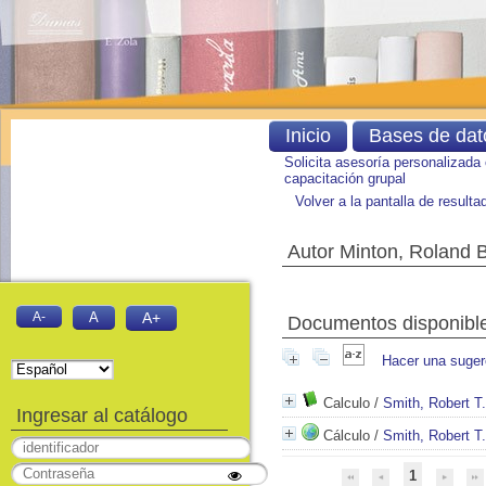
Inicio
Bases de dat
Solicita asesoría personalizada
capacitación grupal
Volver a la pantalla de result
Autor Minton, Roland B
A-
A
A+
Documentos disponibles
Hacer una suger
Calculo
/
Smith, Robert T.
Ingresar al catálogo
Cálculo
/
Smith, Robert T.
1