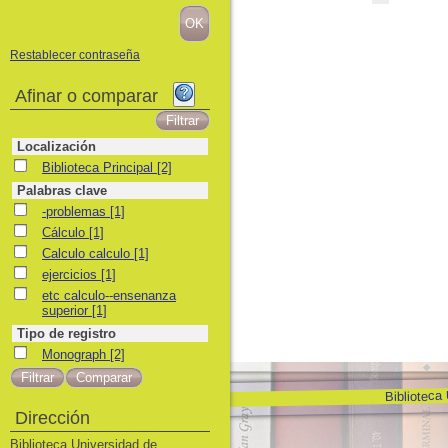
Restablecer contraseña
Afinar o comparar
Localización
Biblioteca Principal
Biblioteca Principal
[2]
Palabras clave
-problemas
-problemas
[1]
Cálculo
Cálculo
[1]
Calculo calculo
Calculo calculo
[1]
ejercicios
ejercicios
[1]
etc calculo--ensenanza superior
etc calculo--ensenanza
superior
[1]
Tipo de registro
Monograph
Monograph
[2]
Biblioteca
Dirección
Biblioteca Universidad de