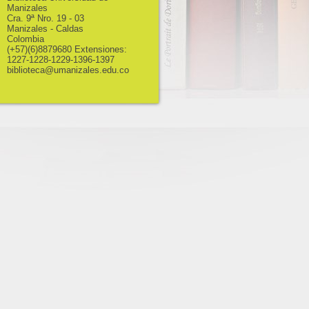
Manizales
Cra. 9ª Nro. 19 - 03
Manizales - Caldas
Colombia
(+57)(6)8879680 Extensiones:
1227-1228-1229-1396-1397
biblioteca@umanizales.edu.co