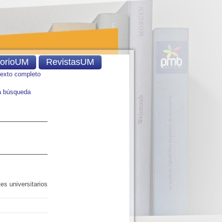
torioUM
RevistasUM
texto completo
 búsqueda
es universitarios