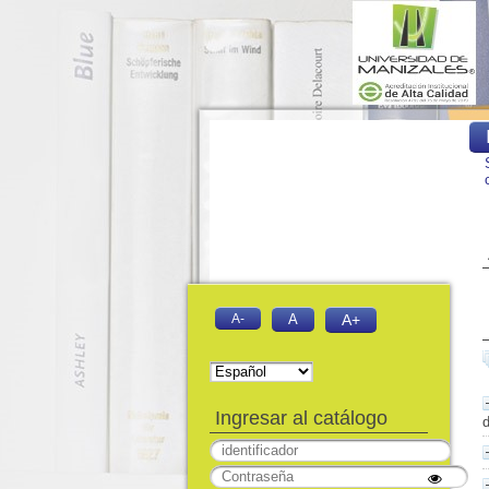
A-
A
A+
Ingresar al catálogo