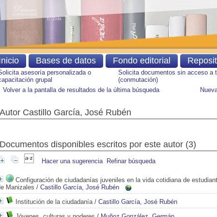
Inicio
Bases de datos
Fondo editorial
Reposi
Solicita asesoría personalizada o
Solicita documentos sin acceso a 
capacitación grupal
(conmutación)
Volver a la pantalla de resultados de la última búsqueda
Nueva
Autor Castillo García, José Rubén
Documentos disponibles escritos por este autor (
3
)
Hacer una sugerencia
Refinar búsqueda
Configuración de ciudadanías juveniles en la vida cotidiana de estudiant
de Manizales
/
Castillo García, José Rubén
Institución de la ciudadanía
/
Castillo García, José Rubén
Jóvenes, culturas y poderes
/
Muñoz González, Germán