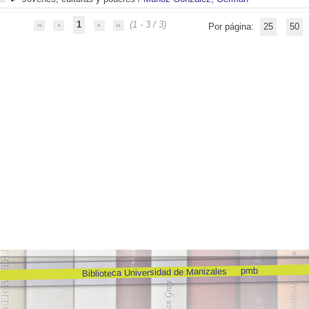
1
(1 - 3 / 3)
Por página:
25
50
pmb
Biblioteca Universidad de Manizales