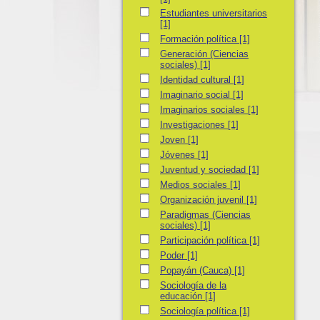
Estudiantes universitarios
Estudiantes universitarios
[1]
Formación política
Formación política
[1]
Generación (Ciencias sociales)
Generación (Ciencias
sociales)
[1]
Identidad cultural
Identidad cultural
[1]
Imaginario social
Imaginario social
[1]
Imaginarios sociales
Imaginarios sociales
[1]
Investigaciones
Investigaciones
[1]
Joven
Joven
[1]
Jóvenes
Jóvenes
[1]
Juventud y sociedad
Juventud y sociedad
[1]
Medios sociales
Medios sociales
[1]
Organización juvenil
Organización juvenil
[1]
Paradigmas (Ciencias sociales)
Paradigmas (Ciencias
sociales)
[1]
Participación política
Participación política
[1]
Poder
Poder
[1]
Popayán (Cauca)
Popayán (Cauca)
[1]
Sociología de la educación
Sociología de la
educación
[1]
Sociología política
Sociología política
[1]