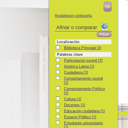
Restablecer contraseña
Afinar o comparar
Localización
Biblioteca Principal
Biblioteca Principal
[2]
Palabras clave
Participación juvenil
Participación juvenil
[2]
América Latina
América Latina
[1]
Ciudadanía
Ciudadanía
[1]
Comportamiento juvenil
Comportamiento juvenil
[1]
Comportamiento Político
Comportamiento Político
[1]
Cultura
Cultura
[1]
Docentes
Docentes
[1]
Educación ciudadana
Educación ciudadana
[1]
Espacio Público
Espacio Público
[1]
Estudiante universitario
Estudiante universitario
[1]