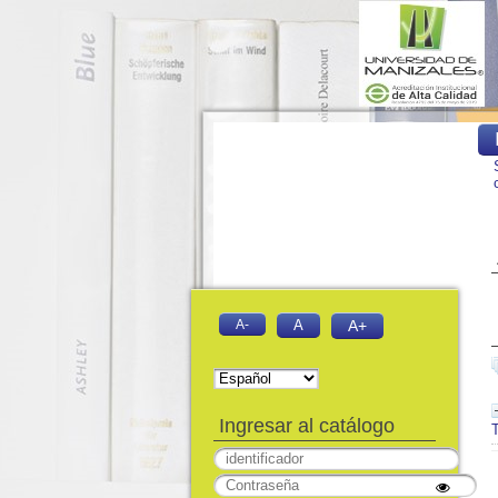
A-
A
A+
Ingresar al catálogo
T