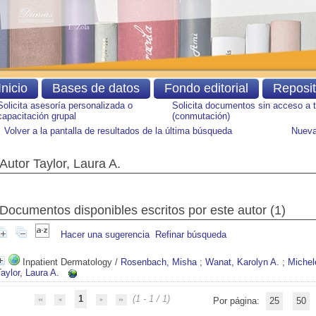
Inicio
Bases de datos
Fondo editorial
Reposi
Solicita asesoría personalizada o
Solicita documentos sin acceso a 
capacitación grupal
(conmutación)
Volver a la pantalla de resultados de la última búsqueda
Nueva
Autor Taylor, Laura A.
Documentos disponibles escritos por este autor (
1
)
Hacer una sugerencia
Refinar búsqueda
Inpatient Dermatology
/
Rosenbach, Misha
;
Wanat, Karolyn A.
;
Michele
aylor, Laura A.
1
(1 - 1 / 1)
Por página:
25
50