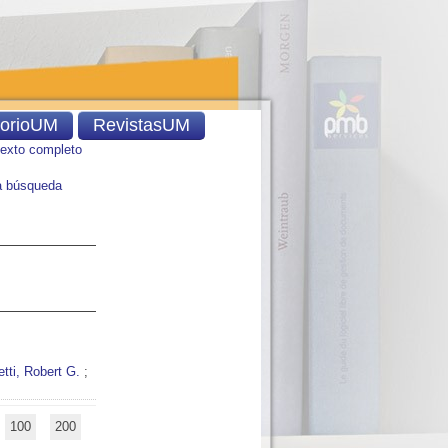
torioUM
RevistasUM
texto completo
 búsqueda
tti, Robert G.
;
100
200