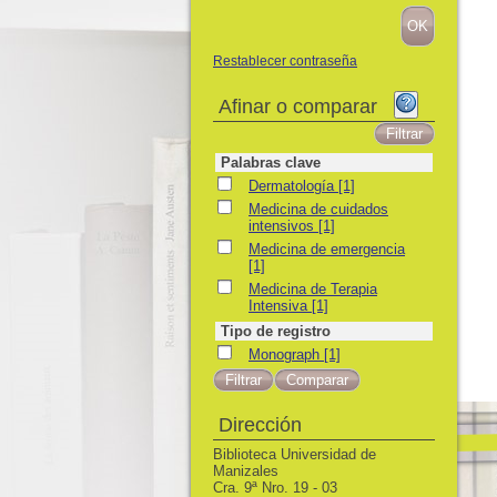
Restablecer contraseña
Afinar o comparar
Palabras clave
Dermatología
Dermatología
[1]
Medicina de cuidados intensivos
Medicina de cuidados
intensivos
[1]
Medicina de emergencia
Medicina de emergencia
[1]
Medicina de Terapia Intensiva
Medicina de Terapia
Intensiva
[1]
Tipo de registro
Monograph
Monograph
[1]
Dirección
Biblioteca Universidad de
Manizales
Cra. 9ª Nro. 19 - 03